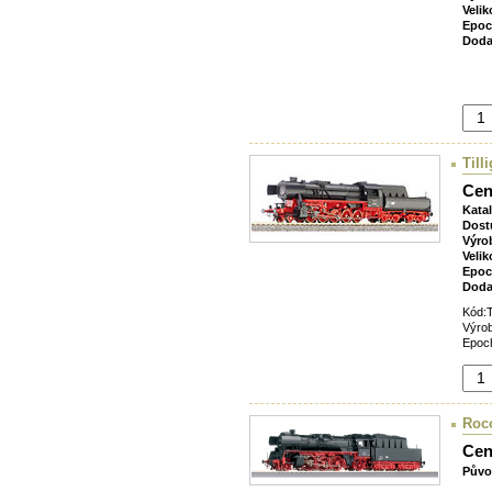
Velik
Epoc
Doda
Till
Cen
Kata
Dost
Výro
Velik
Epoc
Doda
Kód:
Výrob
Epoch
Roco
Cen
Půvo