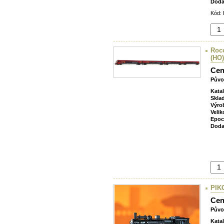
Doda
Kód: 
Roco
(HO)
Cen
Půvo
Kata
Skla
Výro
Velik
Epoc
Doda
PIKO
Cen
Půvo
Kata