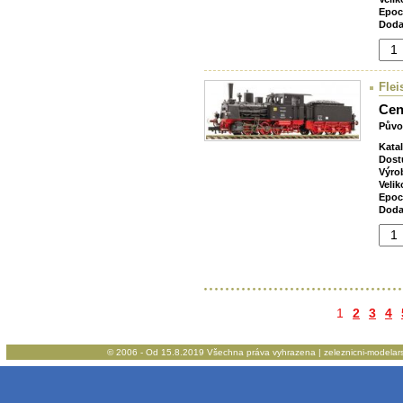
Epoc
Doda
Flei
Cen
Půvo
Kata
Dost
Výro
Velik
Epoc
Doda
1
2
3
4
© 2006 - Od 15.8.2019 Všechna práva vyhrazena | zeleznicni-modelarstv