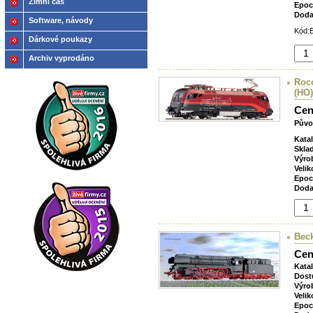
Zimní čas
Epoc
Doda
Software, návody
Kód:B
Dárkové poukazy
Archiv vyprodáno
Roco
(HO)
Cen
Půvo
Kata
Skla
Výro
Velik
Epoc
Doda
Bec
Cen
Kata
Dost
Výro
Velik
Epoc