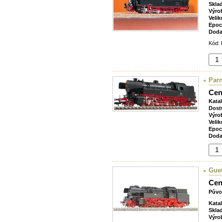
Skla
Výro
Velik
Epoc
Doda
Kód: 
Parn
Cen
Kata
Dost
Výro
Velik
Epoc
Doda
Guet
Cen
Půvo
Kata
Skla
Výro