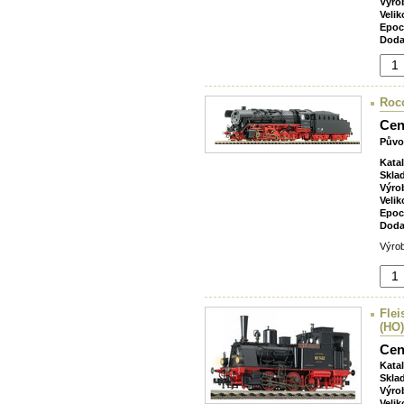
Výro
Velik
Epoc
Doda
Roco
Cen
Půvo
Kata
Skla
Výro
Velik
Epoc
Doda
Výrob
Flei
(HO)
Cen
Kata
Skla
Výro
Velik