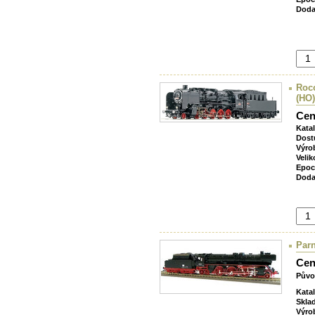
Doda
Roco
(HO)
Cen
Kata
Dost
Výro
Velik
Epoc
Doda
Par
Cen
Půvo
Kata
Skla
Výro