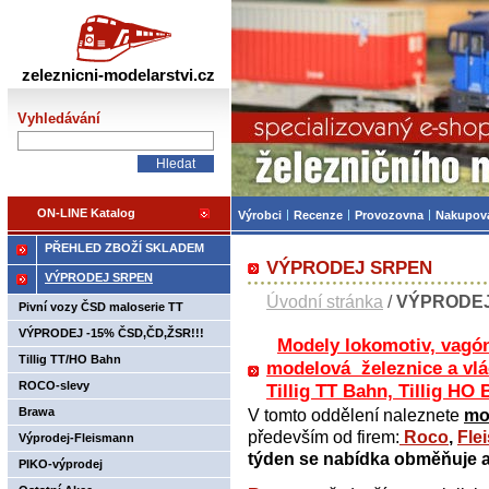
Železniční modelářství
zeleznicni-modelarstvi.cz
Vyhledávání
ON-LINE Katalog
Výrobci
Recenze
Provozovna
Nakupov
PŘEHLED ZBOŽÍ SKLADEM
VÝPRODEJ SRPEN
VÝPRODEJ SRPEN
Úvodní stránka
/
VÝPRODE
Pivní vozy ČSD maloserie TT
VÝPRODEJ -15% ČSD,ČD,ŽSR!!!
Modely lokomotiv, vagón
Tillig TT/HO Bahn
modelová železnice a vlá
ROCO-slevy
Tillig TT Bahn, Tillig H
Brawa
V tomto oddělení naleznete
mo
především od firem:
Roco
,
Fle
Výprodej-Fleismann
týden se nabídka obměňuje 
PIKO-výprodej