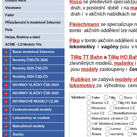
Ostatní Akce
Roco
se především specializj
drah, v poslední době i na
ma
Viesmann
drah i v akčních nabídkách se
Faller
Příslušenství k modelové železnici
Fleischmann
se specializuje 
až -30%
tomto akčním oddělení lze nal
Pola
Herpa, Brekina a dalsí
Piko
v tomto akčním oddělení 
ACME - LS Models Trix
lokomotivy
i
vagóny
jsou v t
Bazar modelová železnice
Tillig TT Bahn
a
Tillig HO Ba
Novinky ČSD,ČD 2026
zlevněných modelů,
mašinky
Novinky 2025 ČSD,ČD
jsou
modely
zastoupeny i
če
Novinky 2024 ČSD,ČD
Rubikon
se zabývá
modely v
NOVINKY VLÁČKY ČSD 2023
lokomotivy
za výhodnou cen
NOVINKY VLÁČKY ČSD 2022
Výrobce:
Faller
Tillig
Roco
NOVINKOVÉ MODELY CZ,SK
Bramos CZ
Tillig HO Ba
Rivarossi
Euroforce CZ
2021
Československé modely
Loco CZ
Modellbahnmanu
ČSD,ČD
Lokomotivy se zvukem
Malosériový výrobce CZ
J.M. Modelová železnice CZ
Malosériové modely
Railtop
Lorenz
Meh
Brawa
neznámý
Mo
Stavby