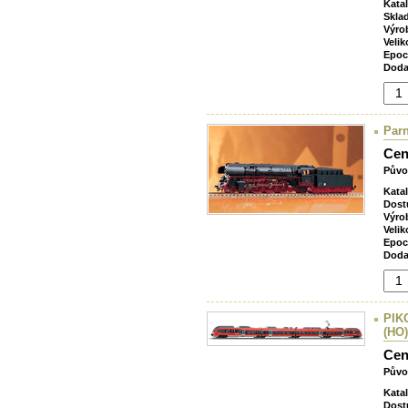
Kata
Skla
Výro
Velik
Epoc
Doda
Par
Cen
Půvo
Kata
Dost
Výro
Velik
Epoc
Doda
PIKO
(HO)
Cen
Půvo
Kata
Dost