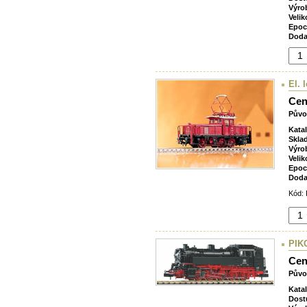
Výro
Velik
Epoc
Doda
El.
Cen
Půvo
Kata
Skla
Výro
Velik
Epoc
Doda
Kód: 
PIKO
Cen
Půvo
Kata
Dost