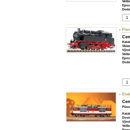
Velik
Epoc
Doda
Flei
Cen
Kata
Skla
Výro
Velik
Epoc
Doda
Elek
Cen
Půvo
Kata
Dost
Výro
Velik
Epoc