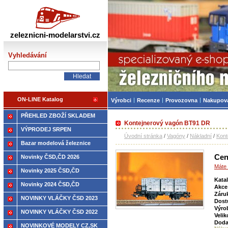
Železniční modelářství
zeleznicni-modelarstvi.cz
Vyhledávání
ON-LINE Katalog
Výrobci
Recenze
Provozovna
Nakupov
PŘEHLED ZBOŽÍ SKLADEM
Kontejnerový vagón BT91 DR
VÝPRODEJ SRPEN
Úvodní stránka
/
Vagóny
/
Nákladní
/
Kont
Bazar modelová železnice
Cen
Novinky ČSD,ČD 2026
Máte 
Novinky 2025 ČSD,ČD
Kata
Novinky 2024 ČSD,ČD
Akce
Záru
NOVINKY VLÁČKY ČSD 2023
Dost
Výro
NOVINKY VLÁČKY ČSD 2022
Velik
Doda
NOVINKOVÉ MODELY CZ,SK