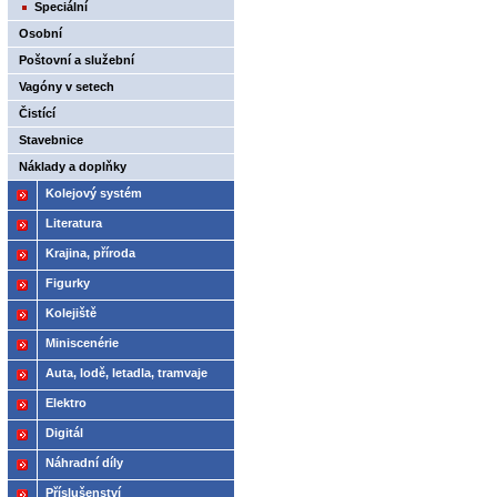
Speciální
Osobní
Poštovní a služební
Vagóny v setech
Čistící
Stavebnice
Náklady a doplňky
Kolejový systém
Literatura
Krajina, příroda
Figurky
Kolejiště
Miniscenérie
Auta, lodě, letadla, tramvaje
Elektro
Digitál
Náhradní díly
Příslušenství