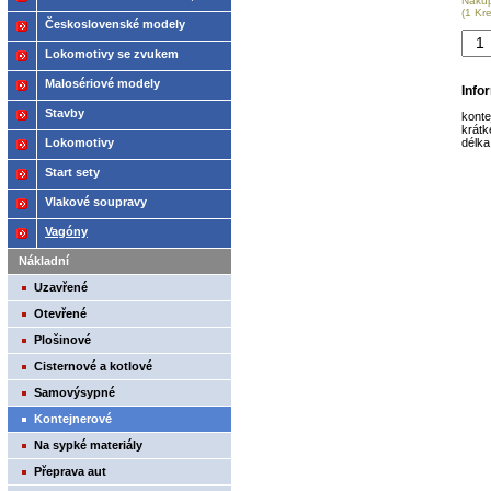
Náku
(1 Kr
2021
Československé modely
ČSD,ČD
Lokomotivy se zvukem
Malosériové modely
Info
Stavby
konte
krátk
Lokomotivy
délka
Start sety
Vlakové soupravy
Vagóny
Nákladní
Uzavřené
Otevřené
Plošinové
Cisternové a kotlové
Samovýsypné
Kontejnerové
Na sypké materiály
Přeprava aut