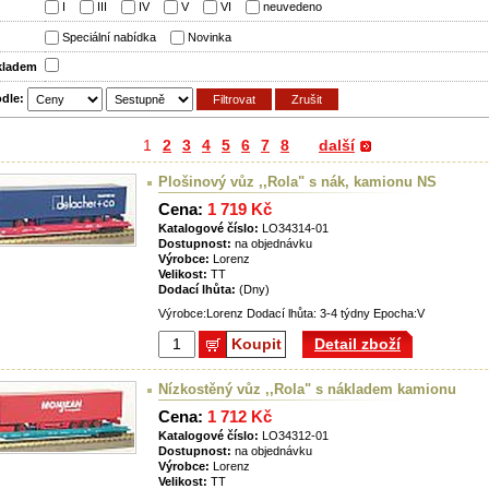
:
I
III
IV
V
VI
neuvedeno
:
Speciální nabídka
Novinka
skladem
odle:
1
2
3
4
5
6
7
8
další
Plošinový vůz ,,Rola" s nák, kamionu NS
Cena:
1 719 Kč
Katalogové číslo:
LO34314-01
Dostupnost:
na objednávku
Výrobce:
Lorenz
Velikost:
TT
Dodací lhůta:
(Dny)
Výrobce:Lorenz Dodací lhůta: 3-4 týdny Epocha:V
Koupit
Detail zboží
Nízkostěný vůz ,,Rola" s nákladem kamionu
Cena:
1 712 Kč
Katalogové číslo:
LO34312-01
Dostupnost:
na objednávku
Výrobce:
Lorenz
Velikost:
TT