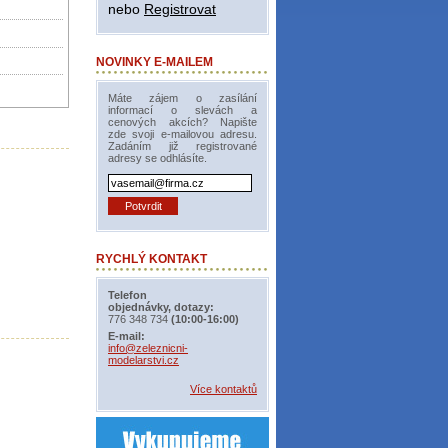
nebo
Registrovat
NOVINKY E-MAILEM
Máte zájem o zasílání
informací o slevách a
cenových akcích? Napište
zde svoji e-mailovou adresu.
Zadáním již registrované
adresy se odhlásíte.
RYCHLÝ KONTAKT
Telefon
objednávky, dotazy:
776 348 734
(10:00-16:00)
E-mail:
info@zeleznicni-
modelarstvi.cz
Více kontaktů