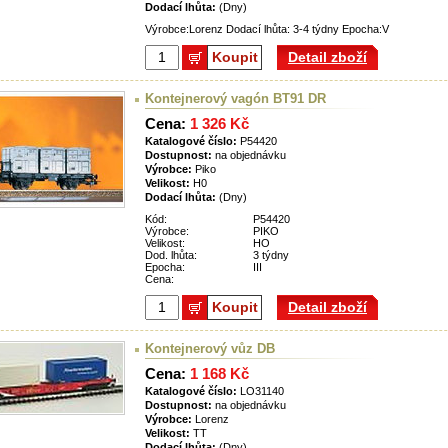
Dodací lhůta:
(Dny)
Výrobce:Lorenz Dodací lhůta: 3-4 týdny Epocha:V
Koupit
Detail zboží
Kontejnerový vagón BT91 DR
Cena:
1 326 Kč
Katalogové číslo:
P54420
Dostupnost:
na objednávku
Výrobce:
Piko
Velikost:
H0
Dodací lhůta:
(Dny)
Kód:
P54420
Výrobce:
PIKO
Velikost:
HO
Dod. lhůta:
3 týdny
Epocha:
III
Cena:
Koupit
Detail zboží
Kontejnerový vůz DB
Cena:
1 168 Kč
Katalogové číslo:
LO31140
Dostupnost:
na objednávku
Výrobce:
Lorenz
Velikost:
TT
Dodací lhůta:
(Dny)