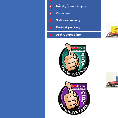
Nářadí, úprava krajiny a
modelů
Zimní čas
Software, návody
Dárkové poukazy
Archiv vyprodáno