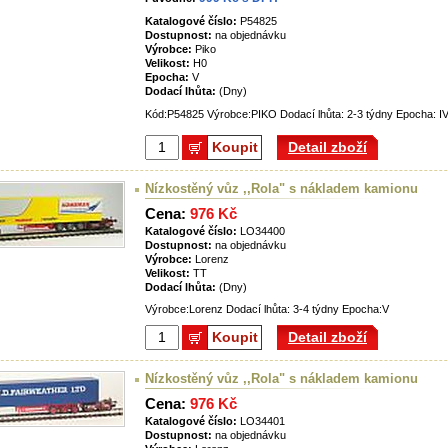
Katalogové číslo:
P54825
Dostupnost:
na objednávku
Výrobce:
Piko
Velikost:
H0
Epocha:
V
Dodací lhůta:
(Dny)
Kód:P54825 Výrobce:PIKO Dodací lhůta: 2-3 týdny Epocha: I
Koupit
Detail zboží
Nízkostěný vůz ,,Rola" s nákladem kamionu
Cena:
976 Kč
Katalogové číslo:
LO34400
Dostupnost:
na objednávku
Výrobce:
Lorenz
Velikost:
TT
Dodací lhůta:
(Dny)
Výrobce:Lorenz Dodací lhůta: 3-4 týdny Epocha:V
Koupit
Detail zboží
Nízkostěný vůz ,,Rola" s nákladem kamionu
Cena:
976 Kč
Katalogové číslo:
LO34401
Dostupnost:
na objednávku