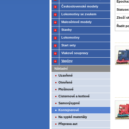
Epocha
2021
Československé modely
Statuse
ČSD,ČD
Lokomotivy se zvukem
Zboží­ 
Malosériové modely
Řadit p
Stavby
Lokomotivy
Start sety
Vlakové soupravy
Vagóny
Nákladní
Uzavřené
Otevřené
Plošinové
Cisternové a kotlové
Samovýsypné
Kontejnerové
Na sypké materiály
Přeprava aut