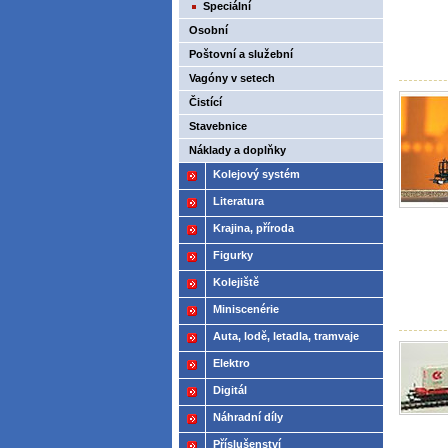
Speciální
Osobní
Poštovní a služební
Vagóny v setech
Čistící
Stavebnice
Náklady a doplňky
Kolejový systém
Literatura
Krajina, příroda
Figurky
Kolejiště
Miniscenérie
Auta, lodě, letadla, tramvaje
Elektro
Digitál
Náhradní díly
Příslušenství