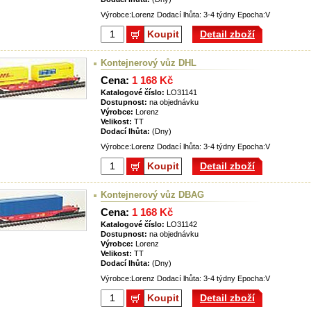
Výrobce:Lorenz Dodací lhůta: 3-4 týdny Epocha:V
Koupit
Detail zboží
Kontejnerový vůz DHL
Cena:
1 168 Kč
Katalogové číslo:
LO31141
Dostupnost:
na objednávku
Výrobce:
Lorenz
Velikost:
TT
Dodací lhůta:
(Dny)
Výrobce:Lorenz Dodací lhůta: 3-4 týdny Epocha:V
Koupit
Detail zboží
Kontejnerový vůz DBAG
Cena:
1 168 Kč
Katalogové číslo:
LO31142
Dostupnost:
na objednávku
Výrobce:
Lorenz
Velikost:
TT
Dodací lhůta:
(Dny)
Výrobce:Lorenz Dodací lhůta: 3-4 týdny Epocha:V
Koupit
Detail zboží