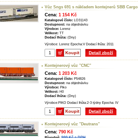
Vůz Sngs 691 s nákladem kontejnerů SBB Cargo
Cena:
1 154 Kč
Katalogové číslo:
LO31143
Dostupnost:
na objednávku
Výrobce:
Lorenz
Velikost:
TT
Dodací lhůta:
(Dny)
Výrobce: Lorenz Epocha:V Dodací lhůta: 2011
Koupit
Detail zboží
Kontejnerový vůz "CNC"
Cena:
1 203 Kč
Katalogové číslo:
P54826
Dostupnost:
na objednávku
Výrobce:
Piko
Velikost:
H0
Dodací lhůta:
(Dny)
Výrobce:PIKO Dodací lhůta:2-3 týdny Epocha: IV
Koupit
Detail zboží
Kontejnerový vůz "Deutrans"
Cena:
790 Kč
999 Kč s DPH
Původně: