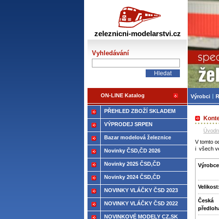
Žele
zeleznicni-modelarstvi.cz
Vyhledávání
ON-LINE Katalog
Výrobci
R
PŘEHLED ZBOŽÍ SKLADEM
Kont
VÝPRODEJ SRPEN
Úvodn
Bazar modelová železnice
V tomto o
i všech v
Novinky ČSD,ČD 2026
Novinky 2025 ČSD,ČD
Výrobce
Novinky 2024 ČSD,ČD
Velikost
NOVINKY VLÁČKY ČSD 2023
Česká
NOVINKY VLÁČKY ČSD 2022
předloh
NOVINKOVÉ MODELY CZ,SK