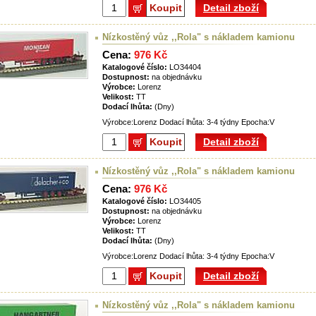
Koupit
Detail zboží
Nízkostěný vůz ,,Rola" s nákladem kamionu
Cena:
976 Kč
Katalogové číslo:
LO34404
Dostupnost:
na objednávku
Výrobce:
Lorenz
Velikost:
TT
Dodací lhůta:
(Dny)
Výrobce:Lorenz Dodací lhůta: 3-4 týdny Epocha:V
Koupit
Detail zboží
Nízkostěný vůz ,,Rola" s nákladem kamionu
Cena:
976 Kč
Katalogové číslo:
LO34405
Dostupnost:
na objednávku
Výrobce:
Lorenz
Velikost:
TT
Dodací lhůta:
(Dny)
Výrobce:Lorenz Dodací lhůta: 3-4 týdny Epocha:V
Koupit
Detail zboží
Nízkostěný vůz ,,Rola" s nákladem kamionu