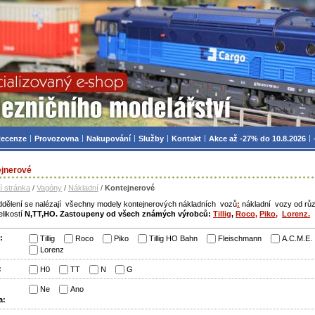
zniční modelářství, modely, TT, H0, mašinky
ecenze
Provozovna
Nakupování
Služby
Kontakt
Akce až -27% do 10.8.2026
ejnerové
í stránka
/
Vagóny
/
Nákladní
/
Kontejnerové
ddělení se nalézají všechny modely kontejnerových nákladních vozů
:
nákladní vozy od rů
elikostí
N,TT,HO.
Zastoupeny od všech známých výrobců:
Tillig
,
Roco,
Piko,
Lorenz.
:
Tillig
Roco
Piko
Tillig HO Bahn
Fleischmann
A.C.M.E.
Lorenz
:
H0
TT
N
G
Ne
Ano
a: