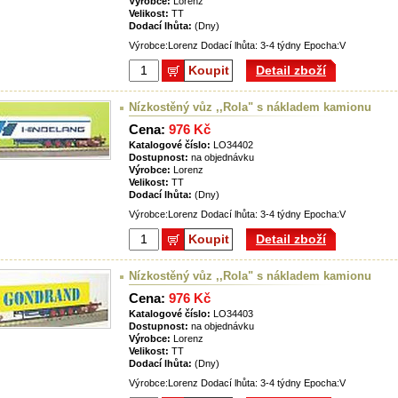
Výrobce:
Lorenz
Velikost:
TT
Dodací lhůta:
(Dny)
Výrobce:Lorenz Dodací lhůta: 3-4 týdny Epocha:V
Koupit
Detail zboží
Nízkostěný vůz ,,Rola" s nákladem kamionu
Cena:
976 Kč
Katalogové číslo:
LO34402
Dostupnost:
na objednávku
Výrobce:
Lorenz
Velikost:
TT
Dodací lhůta:
(Dny)
Výrobce:Lorenz Dodací lhůta: 3-4 týdny Epocha:V
Koupit
Detail zboží
Nízkostěný vůz ,,Rola" s nákladem kamionu
Cena:
976 Kč
Katalogové číslo:
LO34403
Dostupnost:
na objednávku
Výrobce:
Lorenz
Velikost:
TT
Dodací lhůta:
(Dny)
Výrobce:Lorenz Dodací lhůta: 3-4 týdny Epocha:V