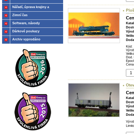
Nářadí, úprava krajiny a
Plo
modelů
Zimní čas
Cen
Software, návody
Kata
Dost
Dárkové poukazy
Výro
Velik
Archiv vyprodáno
Doda
Kód:
Výro
Veliko
Dod. 
Epoc
Cena
Otev
Cen
Kata
Dost
Výro
Velik
Doda
Výro
Limit