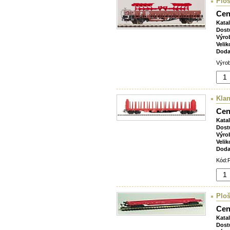
Ploš
Cen
Kata
Dost
Výro
Velik
Doda
Výrob
Klan
Cen
Kata
Dost
Výro
Velik
Doda
Kód:P
Ploš
Cen
Kata
Dost