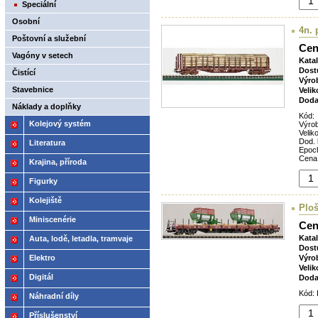
Speciální
Osobní
4n. 
Poštovní a služební
Cen
Vagóny v setech
Kata
Dost
Čistící
Výro
Stavebnice
Velik
Doda
Náklady a doplňky
Kód:
Kolejový systém
Výro
Veliko
Dod. 
Literatura
Epoc
Cena
Krajina, příroda
Figurky
Kolejiště
Ploš
Miniscenérie
Cen
Kata
Auta, lodě, letadla, tramvaje
Dost
Elektro
Výro
Velik
Digitál
Doda
Kód: 
Náhradní díly
Příslušenství