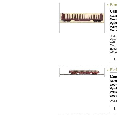
Klan
Cen
Kata
Dost
Výro
Velik
Doda
Kód:
Výro
Veliko
Dod. 
Epoc
Cena
Ploš
Cen
Kata
Dost
Výro
Velik
Doda
Kód:P