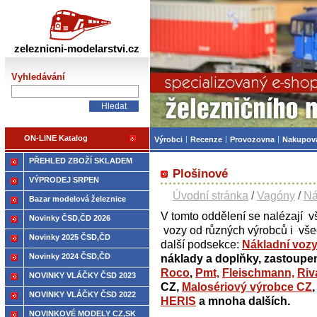
Železniční modelářství
zeleznicni-modelarstvi.cz
Vyhledávání
ON-LINE Katalog
Výrobci
Recenze
Provozovna
Nakupov
PŘEHLED ZBOŽÍ SKLADEM
Plošinové
VÝPRODEJ SRPEN
Úvodní stránka
/
Vagóny
/
Ná
Bazar modelová železnice
V tomto oddělení se nalézají 
Novinky ČSD,ČD 2026
vozy od různých výrobců i vše
Novinky 2025 ČSD,ČD
další podsekce:
Nákladní vozy
Novinky 2024 ČSD,ČD
náklady a doplňky, zastoup
Roco
,
Pmt,
Fleischmann,
Riv
NOVINKY VLÁČKY ČSD 2023
CZ,
Malosériový výrobce CZ
NOVINKY VLÁČKY ČSD 2022
HERIS
a mnoha dalších.
NOVINKOVÉ MODELY CZ,SK