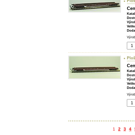
Ploš
Cen
Kata
Dost
Výro
Velik
Doda
Výrob
Ploš
Cen
Kata
Dost
Výro
Velik
Doda
Výrob
1
2
3
4