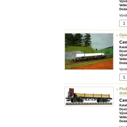
Výro
Velik
Doda
Výrob
Opl
Cen
Kata
Dost
Výro
Velik
Doda
Výrob
Ploš
dra
Cen
Kata
Dost
Výro
Velik
Doda