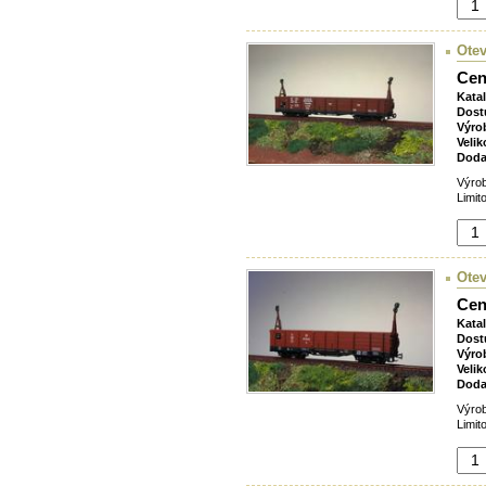
Ote
Cen
Kata
Dost
Výro
Velik
Doda
Výro
Limit
Ote
Cen
Kata
Dost
Výro
Velik
Doda
Výro
Limit