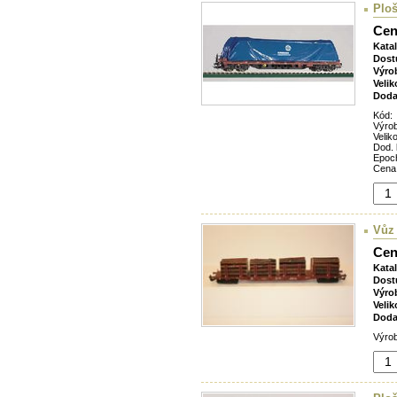
Plo
Cen
Kata
Dost
Výro
Velik
Doda
Kód:
Výro
Veliko
Dod. 
Epoc
Cena
Vůz 
Cen
Kata
Dost
Výro
Velik
Doda
Výrob