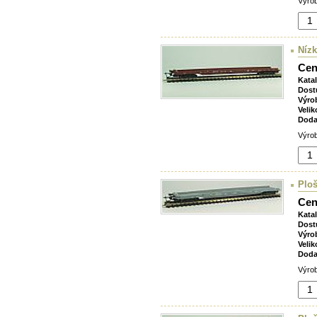
Výrob
Nízk
Cen
Kata
Dost
Výro
Velik
Doda
Výrob
Plo
Cen
Kata
Dost
Výro
Velik
Doda
Výrob