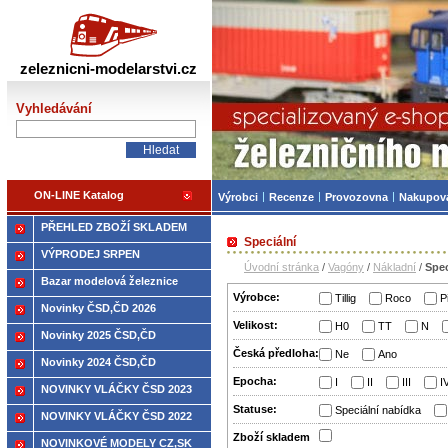
Železniční modelářství
zeleznicni-modelarstvi.cz
Vyhledávání
ON-LINE Katalog
Výrobci
Recenze
Provozovna
Nakupov
PŘEHLED ZBOŽÍ SKLADEM
Speciální
VÝPRODEJ SRPEN
Úvodní stránka
/
Vagóny
/
Nákladní
/
Spec
Bazar modelová železnice
Výrobce:
Tillig
Roco
P
Novinky ČSD,ČD 2026
Velikost:
H0
TT
N
Novinky 2025 ČSD,ČD
Česká předloha:
Ne
Ano
Novinky 2024 ČSD,ČD
Epocha:
I
II
III
I
NOVINKY VLÁČKY ČSD 2023
Statuse:
Speciální nabídka
NOVINKY VLÁČKY ČSD 2022
Zboží­ skladem
NOVINKOVÉ MODELY CZ,SK