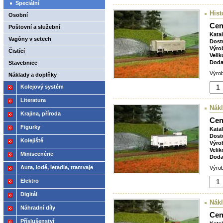
Speciální
Hist
Osobní
Cen
Poštovní a služební
Kata
Vagóny v setech
Dost
Výro
Čistící
Velik
Doda
Stavebnice
Výrob
Náklady a doplňky
Kolejový systém
Literatura
Nákl
Krajina, příroda
Cen
Figurky
Kata
Dost
Kolejiště
Výro
Velik
Miniscenérie
Doda
Auta, lodě, letadla, tramvaje
Výrob
Elektro
Digitál
Nák
Náhradní díly
Cen
Příslušenství