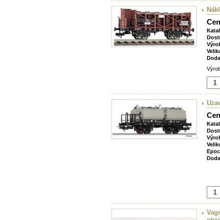
Nákl
Cen
Kata
Dost
Výro
Velik
Doda
Výrob
Uzav
Cen
Kata
Dost
Výro
Velik
Epoc
Doda
Vag
ote