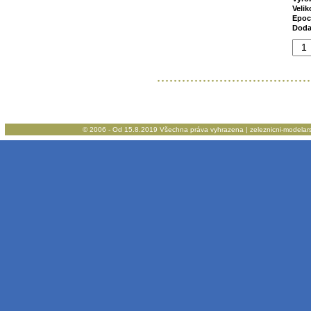
Velik
Epoc
Doda
© 2006 - Od 15.8.2019 Všechna práva vyhrazena | zeleznicni-modelarstv