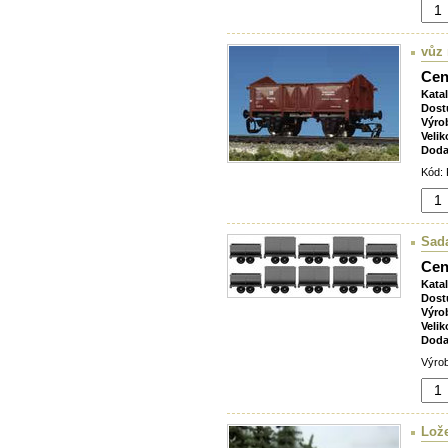
vůz
Cen
Kata
Dost
Výro
Velik
Doda
Kód: 
Sada
Cen
Kata
Dost
Výro
Velik
Doda
Výrob
Lože