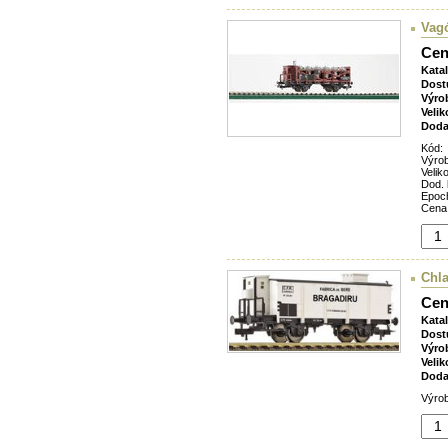
Vagó
Cen
Kata
Dost
Výro
Velik
Doda
Kód:
Výro
Veliko
Dod. 
Epoc
Cena
Chl
Cen
Kata
Dost
Výro
Velik
Doda
Výrob