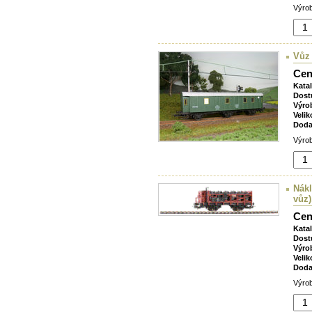
Výrob
Vůz
Cen
Kata
Dost
Výro
Velik
Doda
Výrob
Nákl
vůz)
Cen
Kata
Dost
Výro
Velik
Doda
Výrob