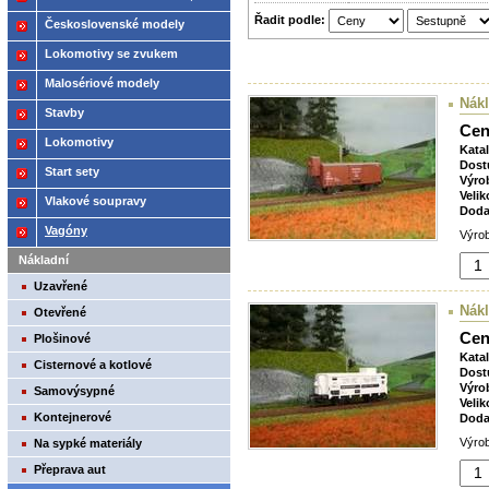
Řadit podle:
2021
Československé modely
ČSD,ČD
Lokomotivy se zvukem
Malosériové modely
Nák
Stavby
Cen
Lokomotivy
Kata
Dost
Start sety
Výro
Velik
Vlakové soupravy
Doda
Vagóny
Výrob
Nákladní
Uzavřené
Nák
Otevřené
Cen
Plošinové
Kata
Cisternové a kotlové
Dost
Výro
Samovýsypné
Velik
Kontejnerové
Doda
Výrob
Na sypké materiály
Přeprava aut