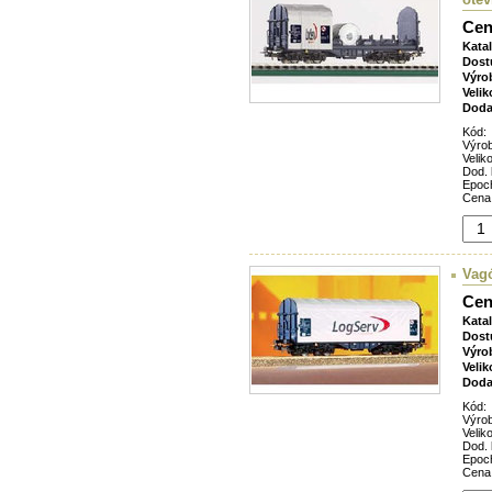
Cen
Kata
Dost
Výro
Velik
Doda
Kód:
Výro
Veliko
Dod. 
Epoc
Cena
Vag
Cen
Kata
Dost
Výro
Velik
Doda
Kód:
Výro
Veliko
Dod. 
Epoc
Cena