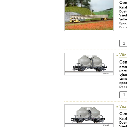
Cen
Kata
Dost
Výro
Velik
Epoc
Doda
Vůz
Cen
Kata
Dost
Výro
Velik
Epoc
Doda
Vůz
Cen
Kata
Dost
Výro