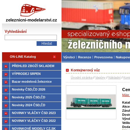
Železniční modelářství
zeleznicni-modelarstvi.cz
Vyhledávání
ON-LINE Katalog
Výrobci
Recenze
Provozovna
Nakupov
PŘEHLED ZBOŽÍ SKLADEM
Kontejnerový vůz
VÝPRODEJ SRPEN
Úvodní stránka
/
Vagóny
/
Nákladní
/
Kont
Bazar modelová železnice
Cen
Novinky ČSD,ČD 2026
Máte 
Novinky 2025 ČSD,ČD
Kata
Novinky 2024 ČSD,ČD
Akce
Záru
NOVINKY VLÁČKY ČSD 2023
Dost
Výro
NOVINKY VLÁČKY ČSD 2022
Velik
Doda
NOVINKOVÉ MODELY CZ,SK