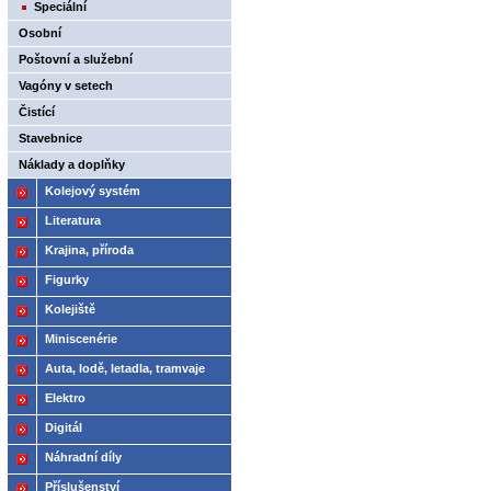
Speciální
Osobní
Poštovní a služební
Vagóny v setech
Čistící
Stavebnice
Náklady a doplňky
Kolejový systém
Literatura
Krajina, příroda
Figurky
Kolejiště
Miniscenérie
Auta, lodě, letadla, tramvaje
Elektro
Digitál
Náhradní díly
Příslušenství