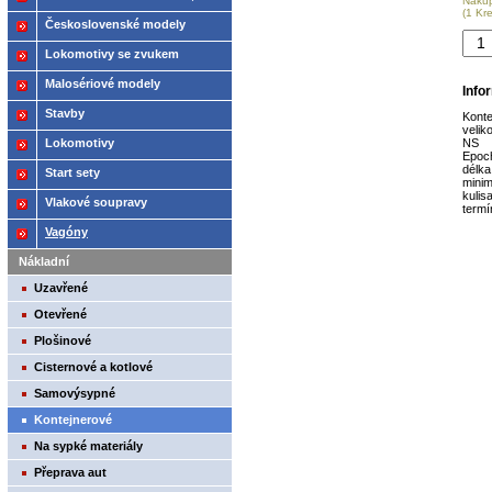
Náku
(1 Kr
2021
Československé modely
ČSD,ČD
Lokomotivy se zvukem
Malosériové modely
Info
Stavby
Konte
velik
Lokomotivy
NS
Epoc
délka
Start sety
minim
kulis
Vlakové soupravy
termín
Vagóny
Nákladní
Uzavřené
Otevřené
Plošinové
Cisternové a kotlové
Samovýsypné
Kontejnerové
Na sypké materiály
Přeprava aut