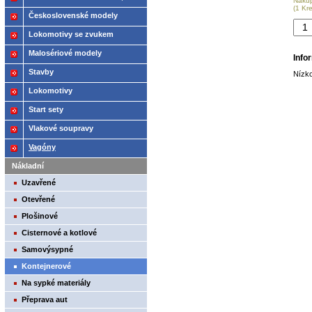
Náku
(1 Kr
2021
Československé modely
ČSD,ČD
Lokomotivy se zvukem
Malosériové modely
Info
Stavby
Nízko
Lokomotivy
Start sety
Vlakové soupravy
Vagóny
Nákladní
Uzavřené
Otevřené
Plošinové
Cisternové a kotlové
Samovýsypné
Kontejnerové
Na sypké materiály
Přeprava aut