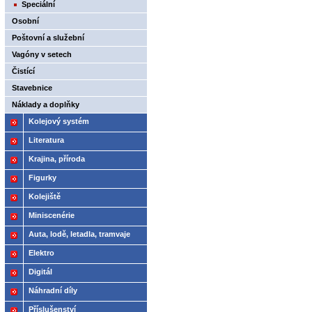
Speciální
Osobní
Poštovní a služební
Vagóny v setech
Čistící
Stavebnice
Náklady a doplňky
Kolejový systém
Literatura
Krajina, příroda
Figurky
Kolejiště
Miniscenérie
Auta, lodě, letadla, tramvaje
Elektro
Digitál
Náhradní díly
Příslušenství