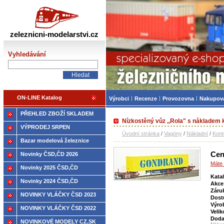
Železniční modelářství
zeleznicni-modelarstvi.cz
Vyhledávání
ON-LINE Katalog
Výrobci
Recenze
Provozovna
Nakupov
PŘEHLED ZBOŽÍ SKLADEM
Nízkostěný vůz ,,Rola" s nákladem
VÝPRODEJ SRPEN
Úvodní stránka
/
Vagóny
/
Nákladní
/
Kont
Bazar modelová železnice
Cen
Novinky ČSD,ČD 2026
Máte 
Novinky 2025 ČSD,ČD
Kata
Novinky 2024 ČSD,ČD
Akce
Záru
NOVINKY VLÁČKY ČSD 2023
Dost
Výro
NOVINKY VLÁČKY ČSD 2022
Velik
Doda
NOVINKOVÉ MODELY CZ,SK