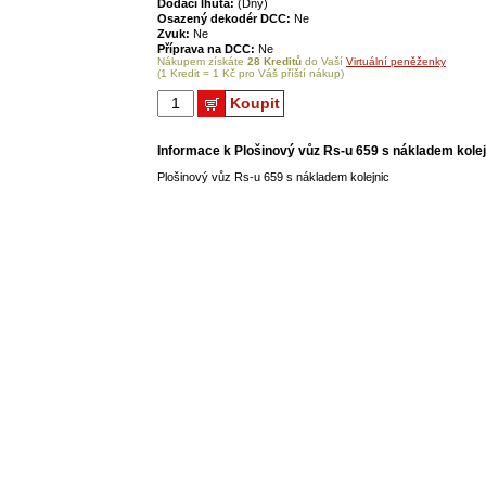
Dodací lhůta:
(Dny)
Osazený dekodér DCC:
Ne
Zvuk:
Ne
Příprava na DCC:
Ne
Nákupem získáte
28 Kreditů
do Vaší
Virtuální peněženky
(1 Kredit = 1 Kč pro Váš příští nákup)
Koupit
Informace k Plošinový vůz Rs-u 659 s nákladem kolej
Plošinový vůz Rs-u 659 s nákladem kolejnic