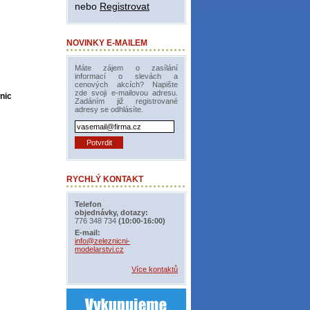
nebo
Registrovat
NOVINKY E-MAILEM
Máte zájem o zasílání
informací o slevách a
cenových akcích? Napište
zde svoji e-mailovou adresu.
nic
Zadáním již registrované
adresy se odhlásíte.
RYCHLÝ KONTAKT
Telefon
objednávky, dotazy:
776 348 734
(10:00-16:00)
E-mail:
info@zeleznicni-
modelarstvi.cz
Více kontaktů