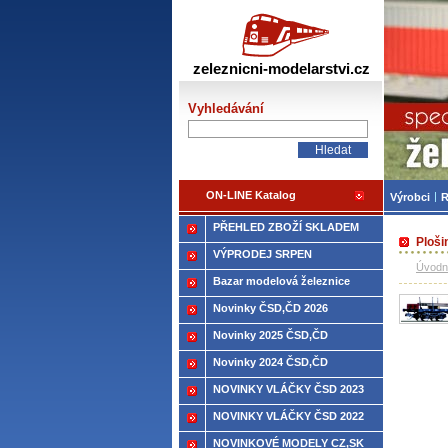
Žele
zeleznicni-modelarstvi.cz
Vyhledávání
ON-LINE Katalog
Výrobci
R
PŘEHLED ZBOŽÍ SKLADEM
Ploši
VÝPRODEJ SRPEN
Úvodn
Bazar modelová železnice
Novinky ČSD,ČD 2026
Novinky 2025 ČSD,ČD
Novinky 2024 ČSD,ČD
NOVINKY VLÁČKY ČSD 2023
NOVINKY VLÁČKY ČSD 2022
NOVINKOVÉ MODELY CZ,SK