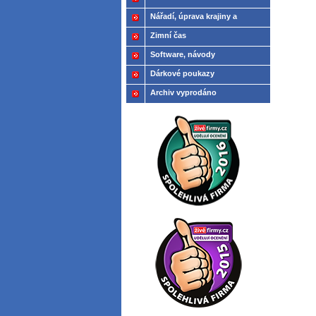
Nářadí, úprava krajiny a
modelů
Zimní čas
Software, návody
Dárkové poukazy
Archiv vyprodáno