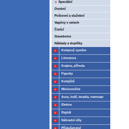
Speciální
Osobní
Poštovní a služební
Vagóny v setech
Čistící
Stavebnice
Náklady a doplňky
Kolejový systém
Literatura
Krajina, příroda
Figurky
Kolejiště
Miniscenérie
Auta, lodě, letadla, tramvaje
Elektro
Digitál
Náhradní díly
Příslušenství