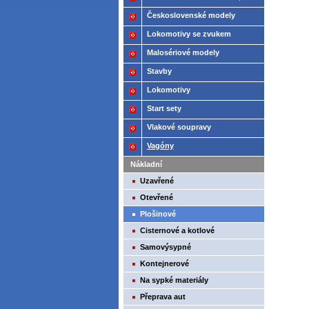
2021
Československé modely
ČSD,ČD
Lokomotivy se zvukem
Malosériové modely
Stavby
Lokomotivy
Start sety
Vlakové soupravy
Vagóny
Nákladní
Uzavřené
Otevřené
Plošinové
Cisternové a kotlové
Samovýsypné
Kontejnerové
Na sypké materiály
Přeprava aut