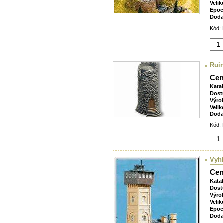
Velik
Epoc
Doda
Kód: 
Ruin
Cen
Kata
Dost
Výro
Velik
Doda
Kód: 
Vyh
Cen
Kata
Dost
Výro
Velik
Epoc
Doda