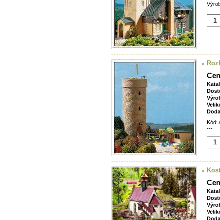
Výrob
Roz
Cen
Kata
Dost
Výro
Velik
Doda
Kód: 
---
Kost
Cen
Kata
Dost
Výro
Velik
Doda