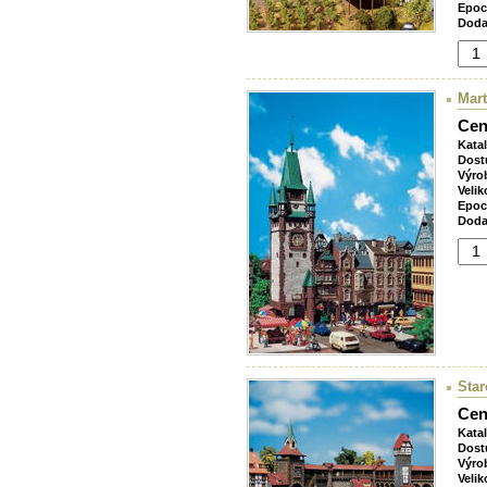
Epoc
Doda
Mart
Cen
Kata
Dost
Výro
Velik
Epoc
Doda
Star
Cen
Kata
Dost
Výro
Velik