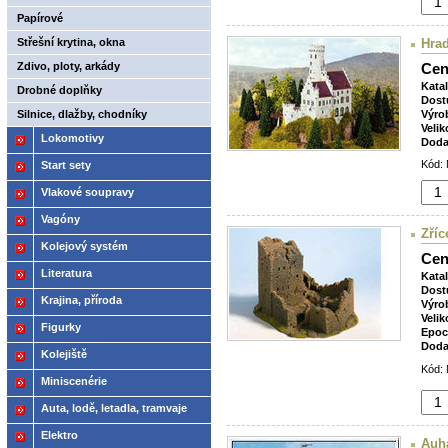
Papírové
Střešní krytina, okna
Hrad
Zdivo, ploty, arkády
Cen
Kata
Drobné doplňky
Dost
Silnice, dlažby, chodníky
Výro
Velik
Lokomotivy
Doda
Kód: 
Start sety
Vlakové soupravy
Vagóny
Zříc
Kolejový systém
Cen
Literatura
Kata
Dost
Krajina, příroda
Výro
Velik
Figurky
Epoc
Doda
Kolejiště
Kód: 
Miniscenérie
Auta, lodě, letadla, tramvaje
Elektro
Auh