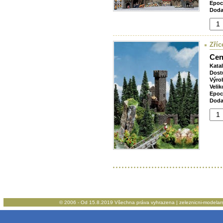
Epoc
Doda
Zříc
Cen
Kata
Dost
Výro
Velik
Epoc
Doda
© 2006 - Od 15.8.2019 Všechna práva vyhrazena | zeleznicni-modelarstv