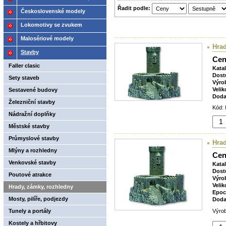
Řadit podle:
2021
Československé modely
ČSD,ČD
Lokomotivy se zvukem
Malosériové modely
Hra
Stavby
Cen
Faller clasic
Kata
Dost
Sety staveb
Výro
Velik
Sestavené budovy
Doda
Železniční stavby
Kód: 
Nádražní doplňky
Městské stavby
Průmyslové stavby
Hra
Mlýny a rozhledny
Cen
Venkovské stavby
Kata
Dost
Poutové atrakce
Výro
Velik
Hrady, zámky, rozhledny
Epoc
Mosty, pilíře, podjezdy
Doda
Tunely a portály
Výrob
Kostely a hřbitovy