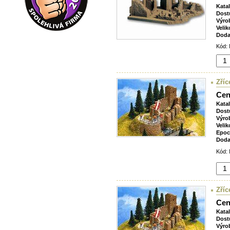
Kata
Dost
Výro
Velik
Doda
Kód: 
Zříc
Cen
Kata
Dost
Výro
Velik
Epoc
Doda
Kód: 
Zříc
Cen
Kata
Dost
Výro