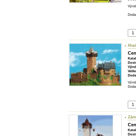
Výro
Dodac
Hrad
Cen
Kata
Dost
Výro
Velik
Doda
Výrob
Dodac
Zám
Cen
Kata
Dost