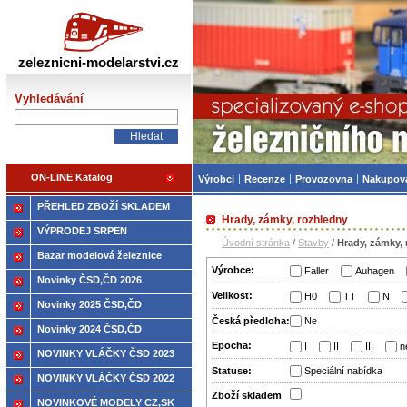
Železniční modelářství
zeleznicni-modelarstvi.cz
Vyhledávání
ON-LINE Katalog
Výrobci
Recenze
Provozovna
Nakupov
PŘEHLED ZBOŽÍ SKLADEM
Hrady, zámky, rozhledny
VÝPRODEJ SRPEN
Úvodní stránka
/
Stavby
/
Hrady, zámky,
Bazar modelová železnice
Výrobce:
Faller
Auhagen
Novinky ČSD,ČD 2026
Velikost:
H0
TT
N
Novinky 2025 ČSD,ČD
Česká předloha:
Ne
Novinky 2024 ČSD,ČD
Epocha:
I
II
III
n
NOVINKY VLÁČKY ČSD 2023
Statuse:
Speciální nabídka
NOVINKY VLÁČKY ČSD 2022
Zboží­ skladem
NOVINKOVÉ MODELY CZ,SK