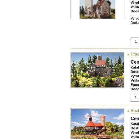
Výro
Velik
Doda
Výrob
Dodac
Hrad
Cen
Kata
Dost
Výro
Velik
Epoc
Doda
Roz
Cen
Kata
Dost
Výro
Velik