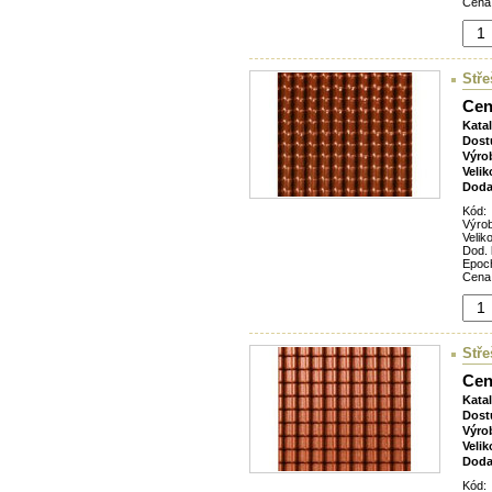
Cena
Stře
Cen
Kata
Dost
Výro
Velik
Doda
Kód:
Výro
Veliko
Dod. 
Epoc
Cena
Stře
Cen
Kata
Dost
Výro
Velik
Doda
Kód: