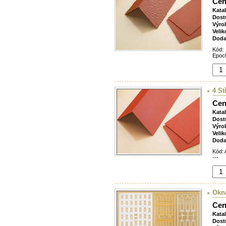
Cen
Kata
Dost
Výro
Velik
Doda
Kód:
Epoch
4 St
Cen
Kata
Dost
Výro
Velik
Doda
Kód: 
---
Okna
Cen
Kata
Dost