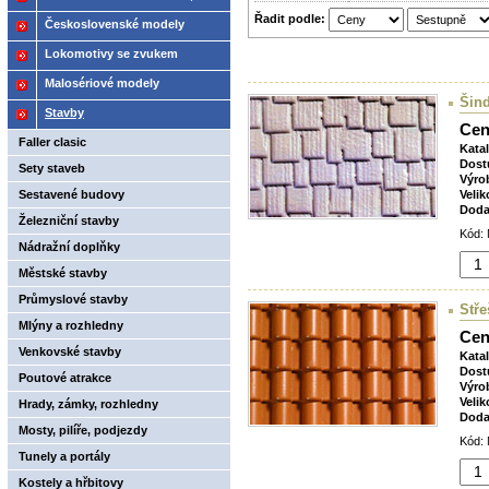
Řadit podle:
2021
Československé modely
ČSD,ČD
Lokomotivy se zvukem
Malosériové modely
Šind
Stavby
Cen
Faller clasic
Kata
Dost
Sety staveb
Výro
Sestavené budovy
Velik
Doda
Železniční stavby
Kód: 
Nádražní doplňky
Městské stavby
Průmyslové stavby
Stře
Mlýny a rozhledny
Cen
Venkovské stavby
Kata
Dost
Poutové atrakce
Výro
Velik
Hrady, zámky, rozhledny
Doda
Mosty, pilíře, podjezdy
Kód: 
Tunely a portály
Kostely a hřbitovy