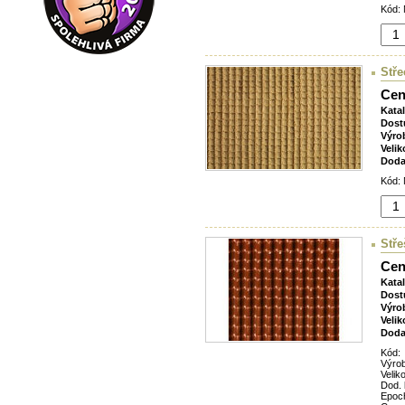
Kód: 
Stře
Cen
Kata
Dost
Výro
Velik
Doda
Kód: 
Stře
Cen
Kata
Dost
Výro
Velik
Doda
Kód:
Výro
Veliko
Dod. 
Epoc