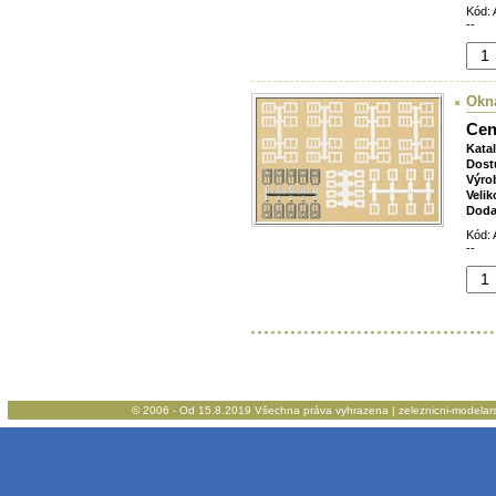
Kód: 
--
Okna
Cen
Kata
Dost
Výro
Velik
Doda
Kód: 
--
© 2006 - Od 15.8.2019 Všechna práva vyhrazena | zeleznicni-modelarstv