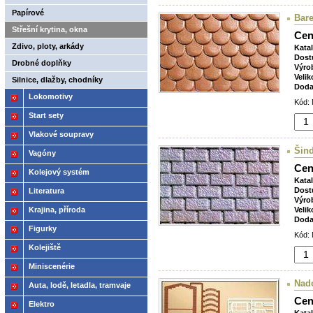
Papírové
Bare
Střešní krytina, okna
Cen
Zdivo, ploty, arkády
Kata
Dost
Drobné doplňky
Výro
Velik
Silnice, dlažby, chodníky
Doda
Lokomotivy
Kód: 
Start sety
Vlakové soupravy
Šind
Vagóny
Cen
Kolejový systém
Kata
Dost
Literatura
Výro
Krajina, příroda
Velik
Doda
Figurky
Kód: 
Kolejiště
Miniscenérie
Nad
Auta, lodě, letadla, tramvaje
Cen
Elektro