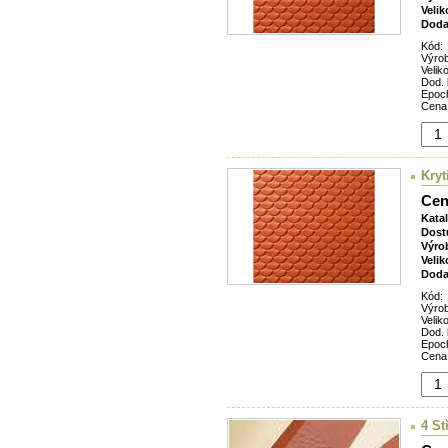
Velik
Doda
Kód:
Výro
Veliko
Dod. 
Epoc
Cena
Kryt
Cen
Kata
Dost
Výro
Velik
Doda
Kód:
Výro
Veliko
Dod. 
Epoc
Cena
4 St