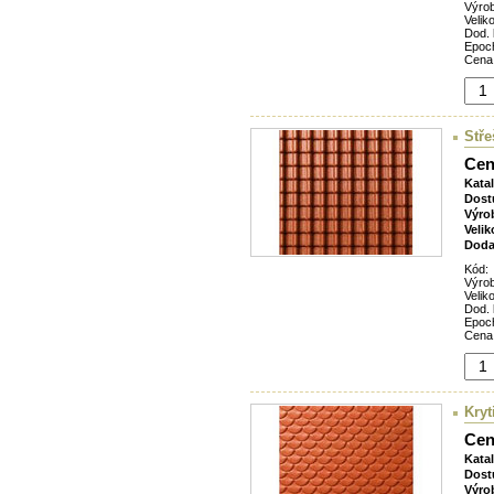
Výro
Veliko
Dod. 
Epoc
Cena
Stře
Cen
Kata
Dost
Výro
Velik
Doda
Kód:
Výro
Veliko
Dod. 
Epoc
Cena
Kryt
Cen
Kata
Dost
Výro