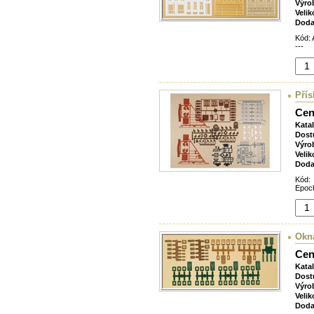
Výro
Velik
Doda
Kód: 
---
Přís
Cen
Kata
Dost
Výro
Velik
Doda
Kód:
Epoch
Okna
Cen
Kata
Dost
Výro
Velik
Doda