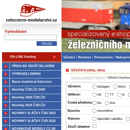
Železniční modelářství
zeleznicni-modelarstvi.cz
Vyhledávání
ON-LINE Katalog
Výrobci
Recenze
Provozovna
Nakupov
PŘEHLED ZBOŽÍ SKLADEM
Střešní krytina, okna
VÝPRODEJ SRPEN
Úvodní stránka
/
Stavby
/
Střešní krytin
Bazar modelová železnice
Výrobce:
Auhagen
Noch
Novinky ČSD,ČD 2026
Velikost:
H0
TT
N
Novinky 2025 ČSD,ČD
Česká předloha:
Ne
Ano
Novinky 2024 ČSD,ČD
Epocha:
neuvedeno
NOVINKY VLÁČKY ČSD 2023
Statuse:
Speciální nabídka
NOVINKY VLÁČKY ČSD 2022
Zboží­ skladem
NOVINKOVÉ MODELY CZ,SK