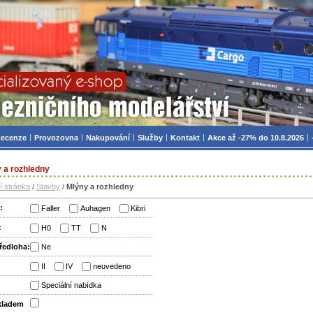
zniční modelářství, modely, TT, H0, mašinky
ecenze
Provozovna
Nakupování
Služby
Kontakt
Akce až -27% do 10.8.2026
 a rozhledny
í stránka
/
Stavby
/
Mlýny a rozhledny
:
Faller
Auhagen
Kibri
:
H0
TT
N
ředloha:
Ne
:
II
IV
neuvedeno
:
Speciální nabídka
skladem