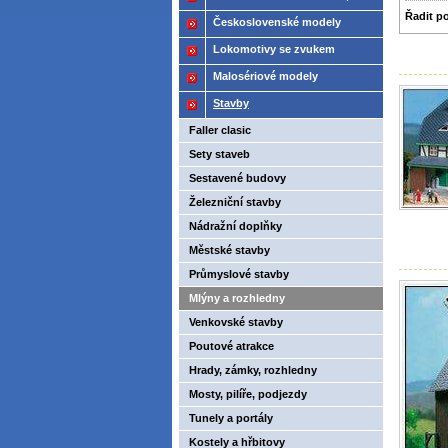
Řadit p
2021
Československé modely
ČSD,ČD
Lokomotivy se zvukem
Malosériové modely
Stavby
Faller clasic
Sety staveb
Sestavené budovy
Železniční stavby
Nádražní doplňky
Městské stavby
Průmyslové stavby
Mlýny a rozhledny
Venkovské stavby
Poutové atrakce
Hrady, zámky, rozhledny
Mosty, pilíře, podjezdy
Tunely a portály
Kostely a hřbitovy