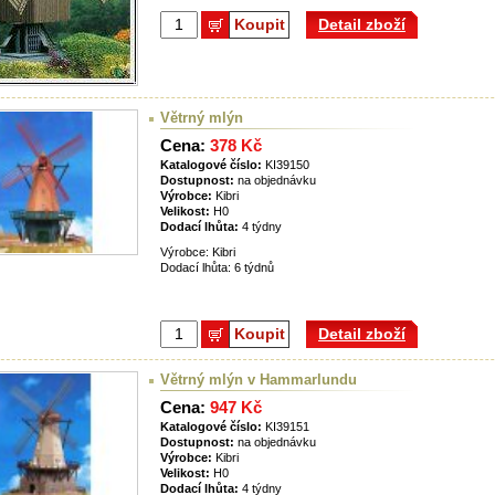
Koupit
Detail zboží
Větrný mlýn
Cena:
378 Kč
Katalogové číslo:
KI39150
Dostupnost:
na objednávku
Výrobce:
Kibri
Velikost:
H0
Dodací lhůta:
4 týdny
Výrobce: Kibri
Dodací lhůta: 6 týdnů
Koupit
Detail zboží
Větrný mlýn v Hammarlundu
Cena:
947 Kč
Katalogové číslo:
KI39151
Dostupnost:
na objednávku
Výrobce:
Kibri
Velikost:
H0
Dodací lhůta:
4 týdny