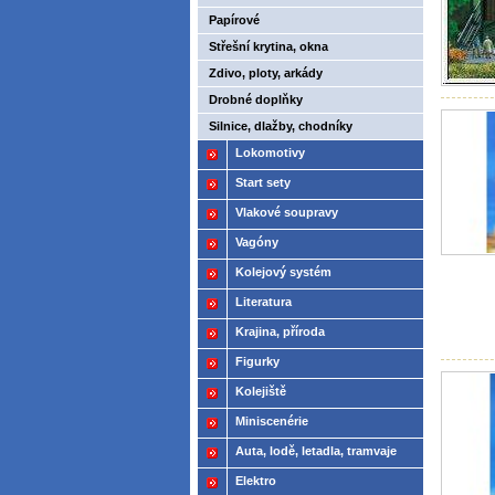
Papírové
Střešní krytina, okna
Zdivo, ploty, arkády
Drobné doplňky
Silnice, dlažby, chodníky
Lokomotivy
Start sety
Vlakové soupravy
Vagóny
Kolejový systém
Literatura
Krajina, příroda
Figurky
Kolejiště
Miniscenérie
Auta, lodě, letadla, tramvaje
Elektro