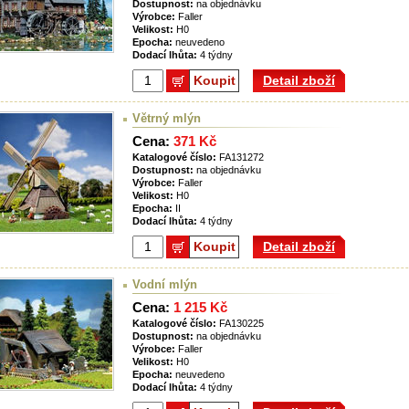
Dostupnost:
na objednávku
Výrobce:
Faller
Velikost:
H0
Epocha:
neuvedeno
Dodací lhůta:
4 týdny
Koupit
Detail zboží
Větrný mlýn
Cena:
371 Kč
Katalogové číslo:
FA131272
Dostupnost:
na objednávku
Výrobce:
Faller
Velikost:
H0
Epocha:
II
Dodací lhůta:
4 týdny
Koupit
Detail zboží
Vodní mlýn
Cena:
1 215 Kč
Katalogové číslo:
FA130225
Dostupnost:
na objednávku
Výrobce:
Faller
Velikost:
H0
Epocha:
neuvedeno
Dodací lhůta:
4 týdny