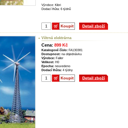
Výrobce: Kibri
Dodací lhůta: 6 týdnů
Koupit
Detail zboží
Větrná elektrárna
Cena:
899 Kč
Katalogové číslo:
FA130381
Dostupnost:
na objednávku
Výrobce:
Faller
Velikost:
H0
Epocha:
neuvedeno
Dodací lhůta:
4 týdny
Koupit
Detail zboží