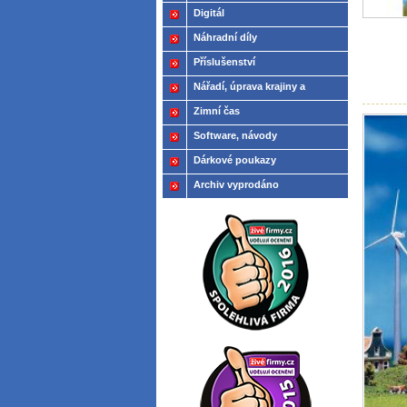
Digitál
Náhradní díly
Příslušenství
Nářadí, úprava krajiny a
modelů
Zimní čas
Software, návody
Dárkové poukazy
Archiv vyprodáno