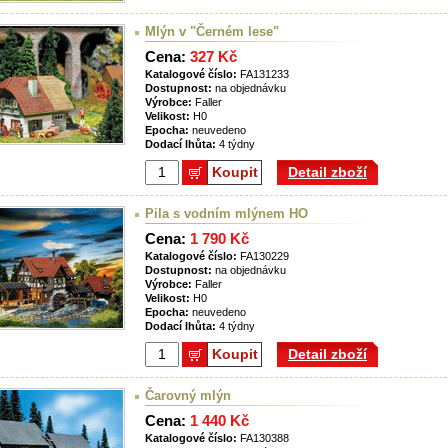
Mlýn v "Černém lese"
Cena:
327 Kč
Katalogové číslo:
FA131233
Dostupnost:
na objednávku
Výrobce:
Faller
Velikost:
H0
Epocha:
neuvedeno
Dodací lhůta:
4 týdny
Koupit
Detail zboží
Pila s vodním mlýnem HO
Cena:
1 790 Kč
Katalogové číslo:
FA130229
Dostupnost:
na objednávku
Výrobce:
Faller
Velikost:
H0
Epocha:
neuvedeno
Dodací lhůta:
4 týdny
Koupit
Detail zboží
Čarovný mlýn
Cena:
1 440 Kč
Katalogové číslo:
FA130388