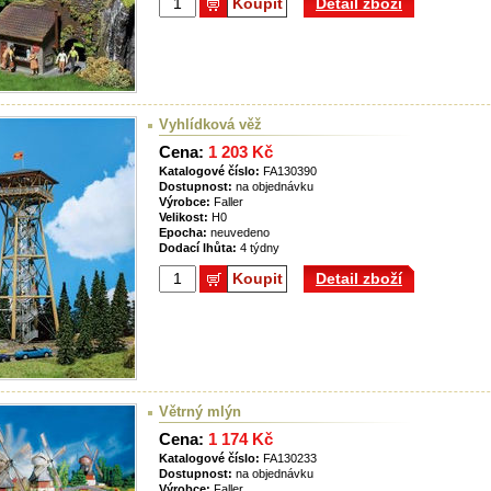
Koupit
Detail zboží
Vyhlídková věž
Cena:
1 203 Kč
Katalogové číslo:
FA130390
Dostupnost:
na objednávku
Výrobce:
Faller
Velikost:
H0
Epocha:
neuvedeno
Dodací lhůta:
4 týdny
Koupit
Detail zboží
Větrný mlýn
Cena:
1 174 Kč
Katalogové číslo:
FA130233
Dostupnost:
na objednávku
Výrobce:
Faller