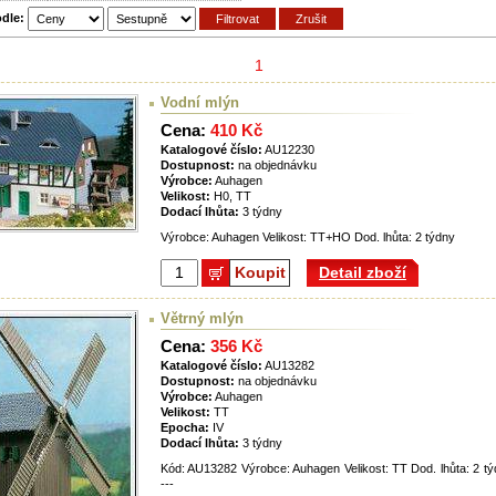
odle:
1
Vodní mlýn
Cena:
410 Kč
Katalogové číslo:
AU12230
Dostupnost:
na objednávku
Výrobce:
Auhagen
Velikost:
H0, TT
Dodací lhůta:
3 týdny
Výrobce: Auhagen Velikost: TT+HO Dod. lhůta: 2 týdny
Koupit
Detail zboží
Větrný mlýn
Cena:
356 Kč
Katalogové číslo:
AU13282
Dostupnost:
na objednávku
Výrobce:
Auhagen
Velikost:
TT
Epocha:
IV
Dodací lhůta:
3 týdny
Kód: AU13282 Výrobce: Auhagen Velikost: TT Dod. lhůta: 2 t
---