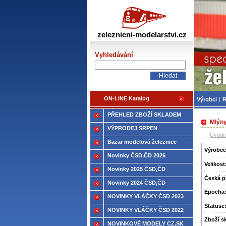
Žele
zeleznicni-modelarstvi.cz
Vyhledávání
ON-LINE Katalog
Výrobci
R
PŘEHLED ZBOŽÍ SKLADEM
Mlýny
VÝPRODEJ SRPEN
Úvodn
Bazar modelová železnice
Výrobce
Novinky ČSD,ČD 2026
Velikost
Novinky 2025 ČSD,ČD
Česká p
Novinky 2024 ČSD,ČD
Epocha
NOVINKY VLÁČKY ČSD 2023
Statuse
NOVINKY VLÁČKY ČSD 2022
Zboží­ 
NOVINKOVÉ MODELY CZ,SK