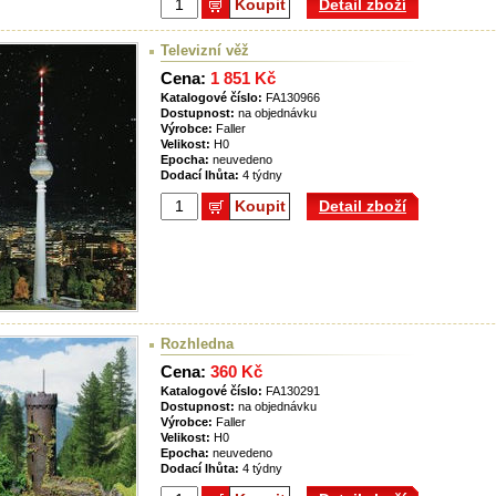
Koupit
Detail zboží
Televizní věž
Cena:
1 851 Kč
Katalogové číslo:
FA130966
Dostupnost:
na objednávku
Výrobce:
Faller
Velikost:
H0
Epocha:
neuvedeno
Dodací lhůta:
4 týdny
Koupit
Detail zboží
Rozhledna
Cena:
360 Kč
Katalogové číslo:
FA130291
Dostupnost:
na objednávku
Výrobce:
Faller
Velikost:
H0
Epocha:
neuvedeno
Dodací lhůta:
4 týdny