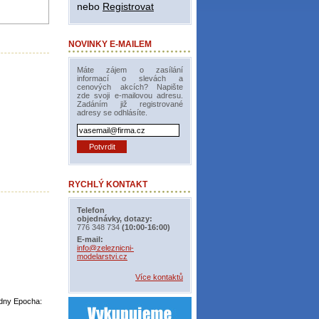
nebo
Registrovat
NOVINKY E-MAILEM
Máte zájem o zasílání
informací o slevách a
cenových akcích? Napište
zde svoji e-mailovou adresu.
Zadáním již registrované
adresy se odhlásíte.
RYCHLÝ KONTAKT
Telefon
objednávky, dotazy:
776 348 734
(10:00-16:00)
E-mail:
info@zeleznicni-
modelarstvi.cz
Více kontaktů
ýdny Epocha: