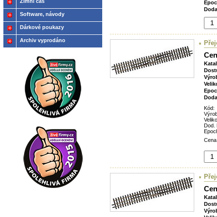
Zimní čas
Epoc
Doda
Software, návody
Dárkové poukazy
Archiv vyprodáno
Přej
Cen
Kata
Dost
Výro
Velik
Epoc
Doda
Kód:
Výro
Veliko
Dod. 
Epoc
Cena
Přej
Cen
Kata
Dost
Výro