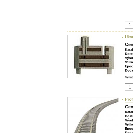
Ukon
Cen
Kata
Dost
Výro
Velik
Epoc
Doda
Výrob
Prof
Cen
Kata
Dost
Výro
Velik
Epoc
Doda