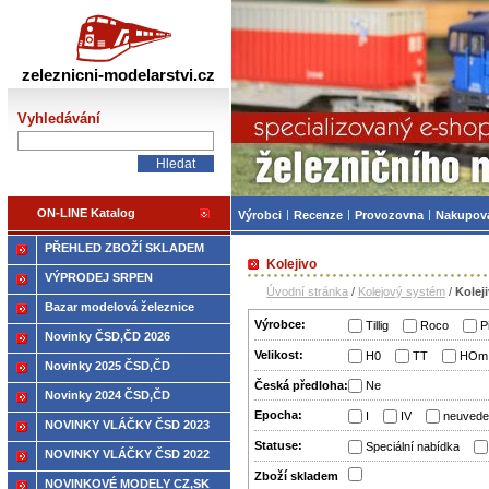
Železniční modelářství
zeleznicni-modelarstvi.cz
Vyhledávání
ON-LINE Katalog
Výrobci
Recenze
Provozovna
Nakupov
PŘEHLED ZBOŽÍ SKLADEM
Kolejivo
VÝPRODEJ SRPEN
Úvodní stránka
/
Kolejový systém
/
Kolej
Bazar modelová železnice
Výrobce:
Tillig
Roco
P
Novinky ČSD,ČD 2026
Velikost:
H0
TT
HOm
Novinky 2025 ČSD,ČD
Česká předloha:
Ne
Novinky 2024 ČSD,ČD
Epocha:
I
IV
neuvede
NOVINKY VLÁČKY ČSD 2023
Statuse:
Speciální nabídka
NOVINKY VLÁČKY ČSD 2022
Zboží­ skladem
NOVINKOVÉ MODELY CZ,SK