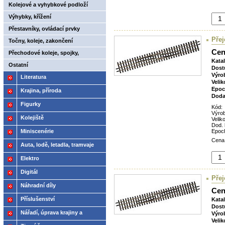
Kolejové a vyhybkové podloží
Výhybky, křížení
Přestavníky, ovládací prvky
Přej
Točny, koleje, zakončení
Cen
Přechodové koleje, spojky,
Kata
rozpojovače
Ostatní
Dost
Výro
Literatura
Velik
Epoc
Krajina, příroda
Doda
Figurky
Kód:
Výro
Kolejiště
Veliko
Dod. 
Epoc
Miniscenérie
Cena
Auta, lodě, letadla, tramvaje
Elektro
Digitál
Přej
Náhradní díly
Cen
Příslušenství
Kata
Dost
Nářadí, úprava krajiny a
Výro
Velik
modelů