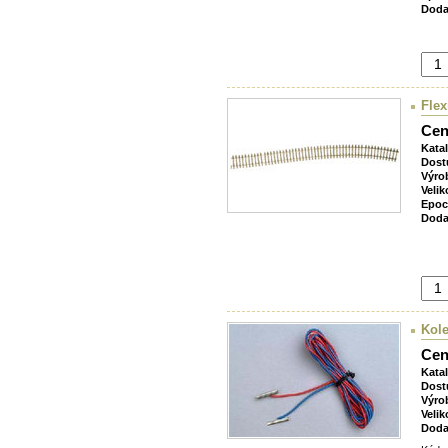
Doda
Flex
Cen
Kata
Dost
Výro
Velik
Epoc
Doda
Kole
Cen
Kata
Dost
Výro
Velik
Doda