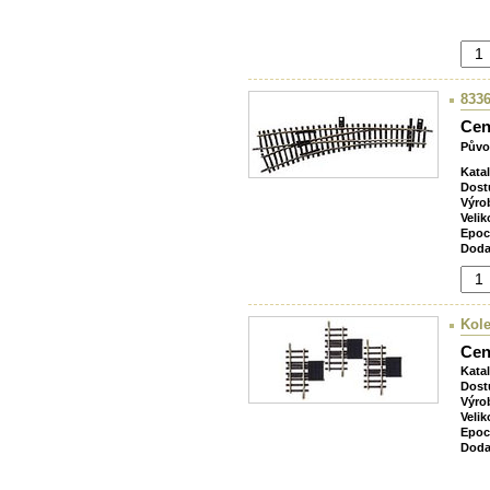
8336
Cen
Půvo
Kata
Dost
Výro
Velik
Epoc
Doda
Kole
Cen
Kata
Dost
Výro
Velik
Epoc
Doda