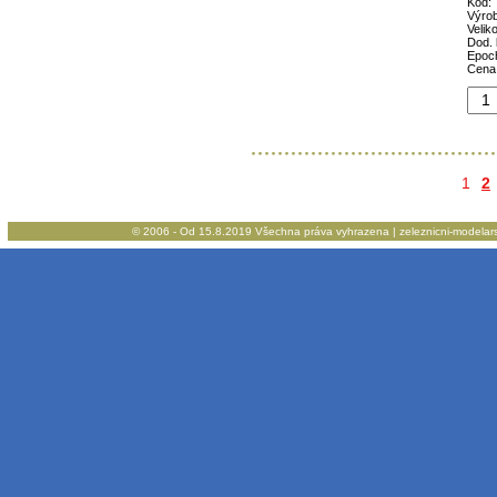
Kód:
Výro
Veliko
Dod. 
Epoc
Cena
1
2
© 2006 - Od 15.8.2019 Všechna práva vyhrazena | zeleznicni-modelarstv