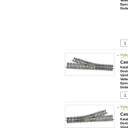
Velik
Epoc
Doda
Vyh
Cen
Kata
Dost
Výro
Velik
Epoc
Doda
Vyh
Cen
Kata
Dost
Výro