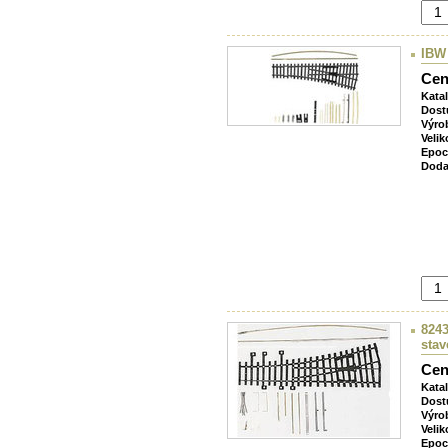
IBW
Cen
Kata
Dost
Výro
Velik
Epoc
Doda
8243
stav
Cen
Kata
Dost
Výro
Velik
Epoc