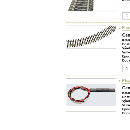
Flex
Cen
Kata
Dost
Výro
Velik
Epoc
Doda
Přep
Cen
Kata
Dost
Výro
Velik
Epoc
Doda