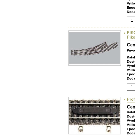
Velik
Epoc
Doda
PIK
Piko
Cen
Půvo
Kata
Dost
Výro
Velik
Epoc
Doda
Prof
Cen
Kata
Dost
Výro
Velik
Epoc
Doda