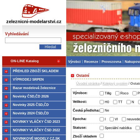
Železniční modelářství
zeleznicni-modelarstvi.cz
Vyhledávání
ON-LINE Katalog
Výrobci
Recenze
Provozovna
Nakupov
PŘEHLED ZBOŽÍ SKLADEM
Ostatní
VÝPRODEJ SRPEN
Úvodní stránka
/
Kolejový systém
/
Ostat
Bazar modelová železnice
Výrobce:
Tillig
Roco
P
Novinky ČSD,ČD 2026
Velikost:
H0
TT
N
Novinky 2025 ČSD,ČD
Česká předloha:
Ne
Novinky 2024 ČSD,ČD
Epocha:
I
VI
neuvede
NOVINKY VLÁČKY ČSD 2023
Statuse:
Speciální nabídka
NOVINKY VLÁČKY ČSD 2022
Zboží­ skladem
NOVINKOVÉ MODELY CZ,SK