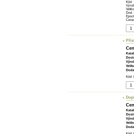
Kód:
Výro
Veliko
Dod. 
Epoc
Cena
Přís
Cen
Kata
Dost
Výro
Velik
Doda
Kód: 
Dop
Cen
Kata
Dost
Výro
Velik
Doda
Kód: 