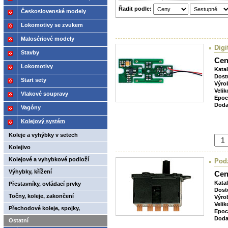
Řadit podle:
2021
Československé modely
ČSD,ČD
Lokomotivy se zvukem
Malosériové modely
Digi
Stavby
Cen
Lokomotivy
Kata
Dost
Start sety
Výro
Velik
Vlakové soupravy
Epoc
Doda
Vagóny
Kolejový systém
Koleje a vyhýbky v setech
Kolejivo
Kolejové a vyhybkové podloží
Pod
Výhybky, křížení
Cen
Kata
Přestavníky, ovládací prvky
Dost
Točny, koleje, zakončení
Výro
Velik
Přechodové koleje, spojky,
Epoc
Doda
rozpojovače
Ostatní