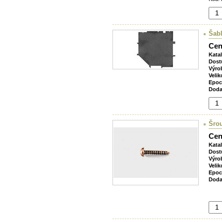
Šabl
Cen
Kata
Dost
Výro
Velik
Epoc
Doda
Šro
Cen
Kata
Dost
Výro
Velik
Epoc
Doda