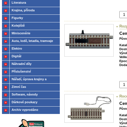
Literatura
Krajina, příroda
Figurky
Kolejiště
Rozp
Cen
Miniscenérie
Půvo
Auta, lodě, letadla, tramvaje
Kata
Elektro
Dost
Výro
Digitál
Velik
Epoc
Náhradní díly
Doda
Příslušenství
Nářadí, úprava krajiny a
modelů
Zimní čas
Software, návody
Roco
Dárkové poukazy
Cen
Půvo
Archiv vyprodáno
Kata
Dost
Výro