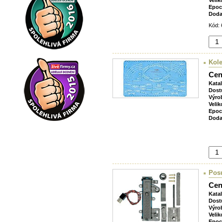
Velik
Epoc
Doda
Kód: 
Kole
Cen
Kata
Dost
Výro
Velik
Epoc
Doda
Pos
Cen
Kata
Dost
Výro
Velik
Epoc