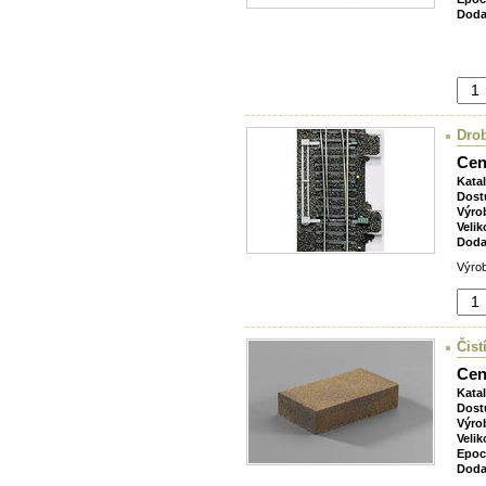
Doda
Drob
Cen
Kata
Dost
Výro
Velik
Doda
Výrob
Čist
Cen
Kata
Dost
Výro
Velik
Epoc
Doda