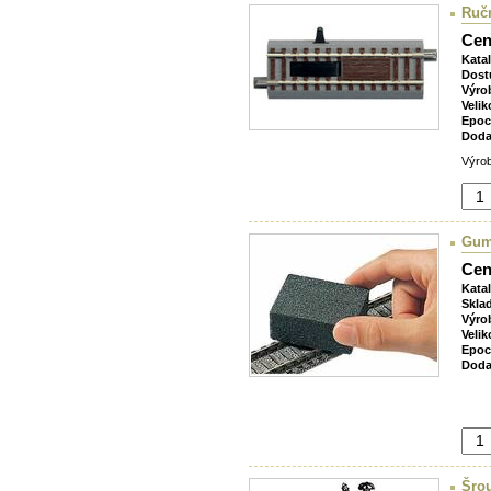
Ručn
Cen
Kata
Dost
Výro
Velik
Epoc
Doda
Výrob
Guma
Cen
Kata
Skla
Výro
Velik
Epoc
Doda
Šrou