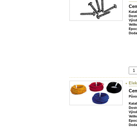
Cen
Kata
Dost
Výro
Velik
Epoc
Doda
Elek
Cen
Půvo
Kata
Dost
Výro
Velik
Epoc
Doda