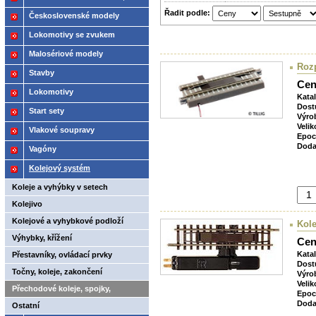
Řadit podle:
2021
Československé modely
ČSD,ČD
Lokomotivy se zvukem
Malosériové modely
Rozp
Stavby
Cen
Lokomotivy
Kata
Dost
Start sety
Výro
Velik
Vlakové soupravy
Epoc
Doda
Vagóny
Kolejový systém
Koleje a vyhýbky v setech
Kolejivo
Kolejové a vyhybkové podloží
Kol
Výhybky, křížení
Cen
Kata
Přestavníky, ovládací prvky
Dost
Točny, koleje, zakončení
Výro
Velik
Přechodové koleje, spojky,
Epoc
Doda
rozpojovače
Ostatní