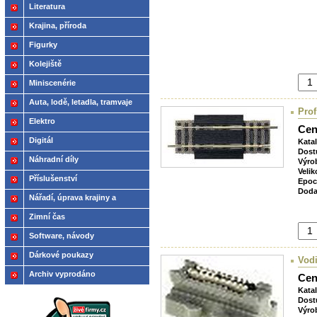
Literatura
Krajina, příroda
Figurky
Kolejiště
Miniscenérie
Auta, lodě, letadla, tramvaje
Prof
Elektro
Cen
Digitál
Kata
Dost
Náhradní díly
Výro
Velik
Příslušenství
Epoc
Doda
Nářadí, úprava krajiny a
modelů
Zimní čas
Software, návody
Dárkové poukazy
Vodi
Archiv vyprodáno
Cen
Kata
Dost
Výro