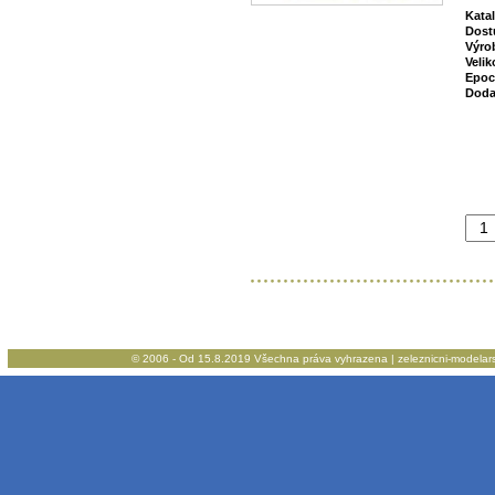
Kata
Dost
Výro
Velik
Epoc
Doda
© 2006 - Od 15.8.2019 Všechna práva vyhrazena | zeleznicni-modelarstv