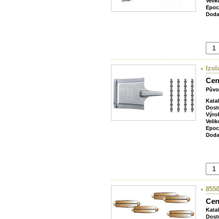
Velik
Epoc
Doda
Izol
Cen
Půvo
Kata
Dost
Výro
Velik
Epoc
Doda
8550
Cen
Kata
Dost