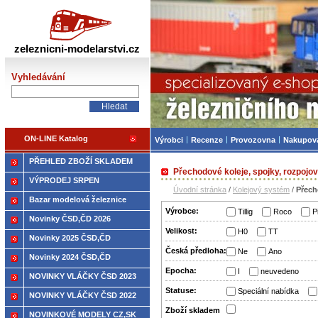
Železniční modelářství
zeleznicni-modelarstvi.cz
Vyhledávání
ON-LINE Katalog
Výrobci
Recenze
Provozovna
Nakupov
PŘEHLED ZBOŽÍ SKLADEM
Přechodové koleje, spojky, rozpojo
VÝPRODEJ SRPEN
Úvodní stránka
/
Kolejový systém
/
Přech
Bazar modelová železnice
Výrobce:
Tillig
Roco
P
Novinky ČSD,ČD 2026
Velikost:
H0
TT
Novinky 2025 ČSD,ČD
Česká předloha:
Ne
Ano
Novinky 2024 ČSD,ČD
Epocha:
I
neuvedeno
NOVINKY VLÁČKY ČSD 2023
Statuse:
Speciální nabídka
NOVINKY VLÁČKY ČSD 2022
Zboží­ skladem
NOVINKOVÉ MODELY CZ,SK