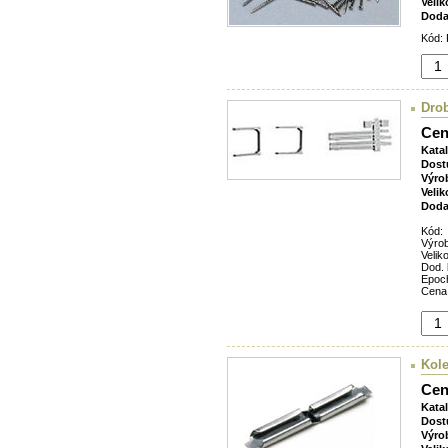
Velik
Doda
Kód: 
Drob
Cen
Kata
Dost
Výro
Velik
Doda
Kód:
Výro
Veliko
Dod. 
Epoc
Cena
Kol
Cen
Kata
Dost
Výro