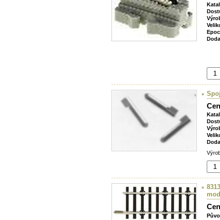
Kata
Dost
Výro
Velik
Epoc
Doda
Spoj
Cen
Kata
Dost
Výro
Velik
Doda
Výrob
8313
mode
Cen
Půvo