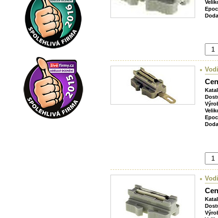
Velik
Epoc
Doda
Vodi
Cen
Kata
Dost
Výro
Velik
Epoc
Doda
Vodi
Cen
Kata
Dost
Výro