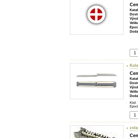
Cen
Kata
Dost
Výro
Velik
Epoc
Doda
Kole
Cen
Kata
Dost
Výro
Velik
Doda
Kód:
Epoch
zola
Cen