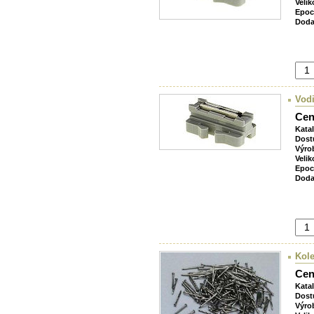
Velik
Epoc
Doda
Vodi
Cen
Kata
Dost
Výro
Velik
Epoc
Doda
Kole
Cen
Kata
Dost
Výro