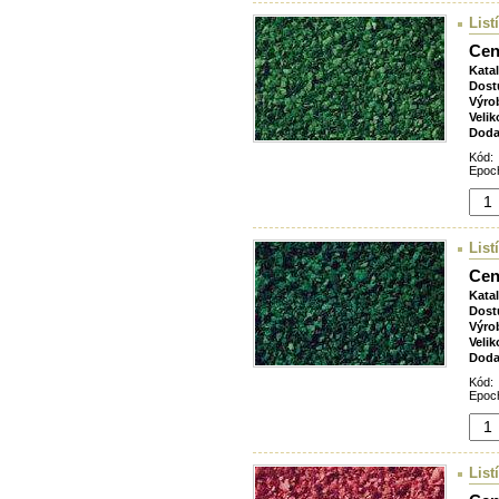
List
Cen
Kata
Dost
Výro
Velik
Doda
Kód:
Epoch
List
Cen
Kata
Dost
Výro
Velik
Doda
Kód:
Epoch
List