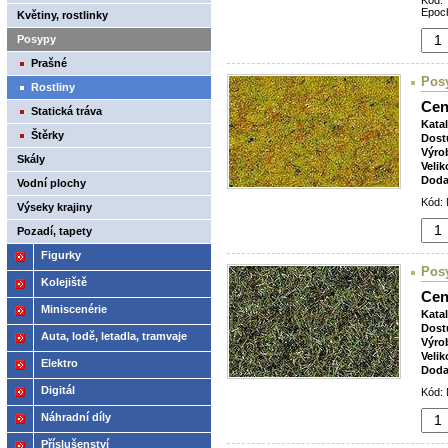
Kód:
Epoch
Květiny, rostlinky
Posypy
Prašné
Posy
Rostliny
Cen
Statická tráva
Kata
Štěrky
Dost
Výro
Skály
Velik
Doda
Vodní plochy
Kód: 
Výseky krajiny
Pozadí, tapety
Figurky
Posy
Kolejiště
Cen
Miniscenérie
Kata
Dost
Auta, lodě, letadla, tramvaje
Výro
Velik
Elektro
Doda
Digitál
Kód: 
Náhradní díly
Příslušenství