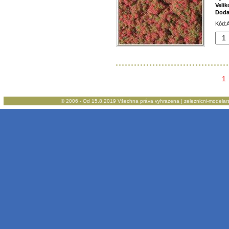
Velik
Doda
Kód:A
1
© 2006 - Od 15.8.2019 Všechna práva vyhrazena | zeleznicni-modelarstv