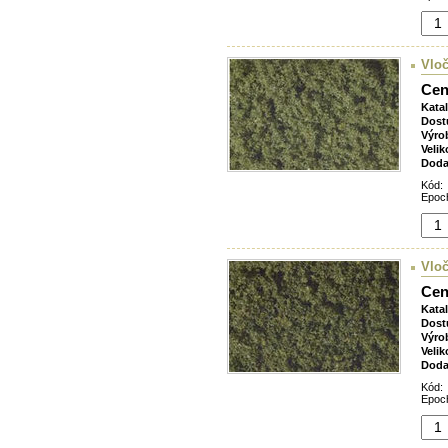
Vloč
Cen
Kata
Dost
Výro
Velik
Doda
Kód:
Epoch
Vloč
Cen
Kata
Dost
Výro
Velik
Doda
Kód:
Epoch