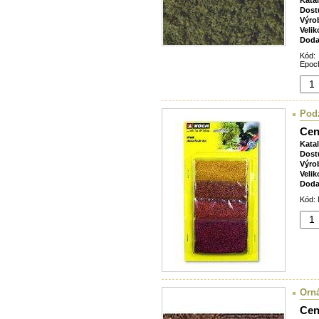
Kata
Dost
Výro
Velik
Doda
Kód:
Epoch
Podz
Cen
Kata
Dost
Výro
Velik
Doda
Kód: 
Orn
Cen