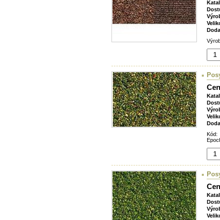
Kata
Dost
Výro
Velik
Doda
Výrob
Posy
Cen
Kata
Dost
Výro
Velik
Doda
Kód:
Epoch
Pos
Cen
Kata
Dost
Výro
Velik