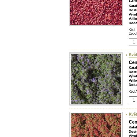
Cen
Kata
Dost
Výro
Velik
Doda
Kód:
Epoch
Květ
Cen
Kata
Dost
Výro
Velik
Doda
Kód:A
Květ
Cen
Kata
Dost
Výro