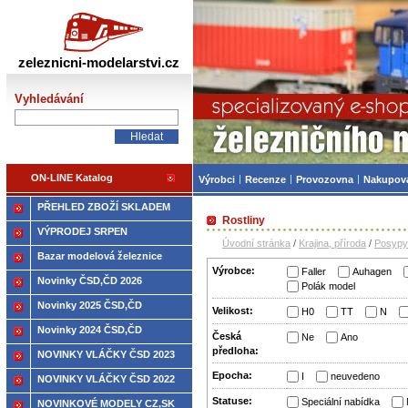
Železniční modelářství
zeleznicni-modelarstvi.cz
Vyhledávání
ON-LINE Katalog
Výrobci
Recenze
Provozovna
Nakupov
PŘEHLED ZBOŽÍ SKLADEM
Rostliny
VÝPRODEJ SRPEN
Úvodní stránka
/
Krajina, příroda
/
Posypy
Bazar modelová železnice
Výrobce:
Faller
Auhagen
Novinky ČSD,ČD 2026
Polák model
Novinky 2025 ČSD,ČD
Velikost:
H0
TT
N
Novinky 2024 ČSD,ČD
Česká
Ne
Ano
předloha:
NOVINKY VLÁČKY ČSD 2023
Epocha:
I
neuvedeno
NOVINKY VLÁČKY ČSD 2022
Statuse:
Speciální nabídka
NOVINKOVÉ MODELY CZ,SK