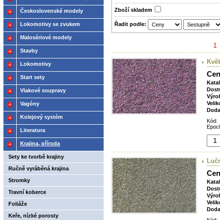
2021
Zboží­ skladem
Československé modely
ČSD,ČD
Řadit podle:
Lokomotivy se zvukem
Malosériové modely
1
Stavby
Květ
Lokomotivy
Cen
Start sety
Kata
Dost
Vlakové soupravy
Výro
Velik
Vagóny
Doda
Kolejový systém
Kód:
Epoch
Literatura
Krajina, příroda
Sety ke tvorbě krajiny
Lučn
Ručně vyráběná krajina
Cen
Stromky
Kata
Dost
Travní koberce
Výro
Velik
Foliáže
Doda
Keře, nízké porosty