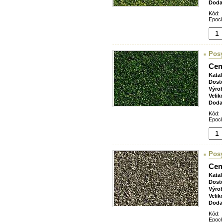
Doda
Kód:
Epoch
Pos
Cen
Kata
Dost
Výro
Velik
Doda
Kód:
Epoch
Posy
Cen
Kata
Dost
Výro
Velik
Doda
Kód:
Epoch