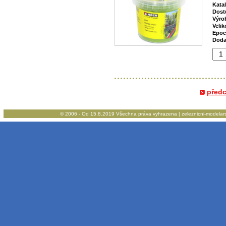
Kata
Dost
Výro
Velik
Epoc
Doda
před
© 2006 - Od 15.8.2019 Všechna práva vyhrazena | zeleznicni-modelarstv