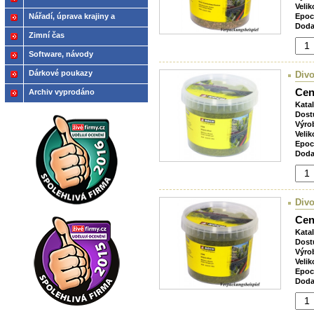
Velik
Nářadí, úprava krajiny a
Epoc
Doda
modelů
Zimní čas
Software, návody
Dárkové poukazy
Divo
Cen
Archiv vyprodáno
Kata
Dost
Výro
Velik
Epoc
Doda
Divo
Cen
Kata
Dost
Výro
Velik
Epoc
Doda