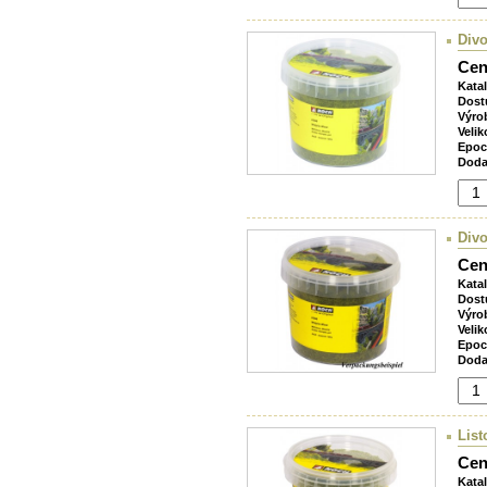
Divo
Cen
Kata
Dost
Výro
Velik
Epoc
Doda
Divo
Cen
Kata
Dost
Výro
Velik
Epoc
Doda
List
Cen
Kata