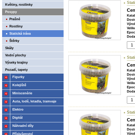
Stat
Květiny, rostlinky
Cen
Posypy
Kata
Prašné
Dost
Výro
Rostliny
Velik
Epoc
Statická tráva
Doda
Štěrky
Skály
Vodní plochy
Stat
Výseky krajiny
Cen
Pozadí, tapety
Kata
Dost
Figurky
Výro
Velik
Kolejiště
Epoc
Doda
Miniscenérie
Auta, lodě, letadla, tramvaje
Elektro
Stat
Digitál
Cen
Kata
Náhradní díly
Dost
Výro
Příslušenství