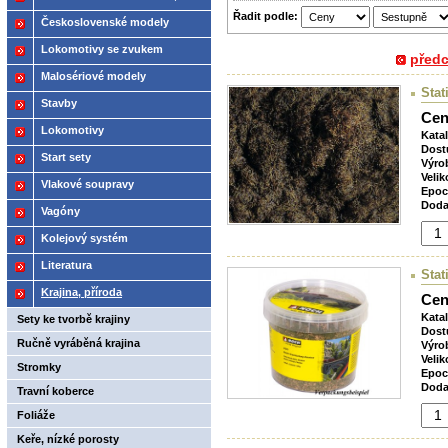
Řadit podle:
2021
Československé modely
ČSD,ČD
Lokomotivy se zvukem
před
Malosériové modely
Stat
Stavby
Cen
Lokomotivy
Kata
Dost
Start sety
Výro
Velik
Vlakové soupravy
Epoc
Doda
Vagóny
Kolejový systém
Literatura
Stat
Krajina, příroda
Cen
Kata
Sety ke tvorbě krajiny
Dost
Ručně vyráběná krajina
Výro
Velik
Stromky
Epoc
Doda
Travní koberce
Foliáže
Keře, nízké porosty