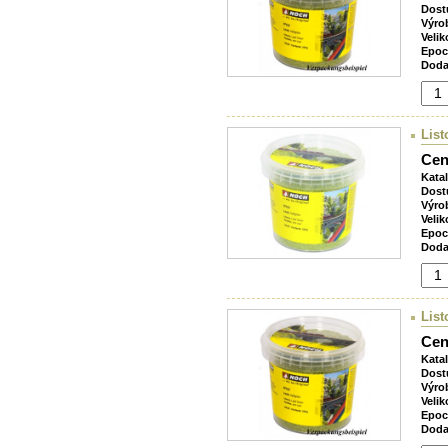
Dost
Výro
Velik
Epoc
Doda
List
Cen
Kata
Dost
Výro
Velik
Epoc
Doda
List
Cen
Kata
Dost
Výro
Velik
Epoc
Doda