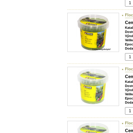
Floc
Cen
Kata
Dost
Výro
Velik
Epoc
Doda
Floc
Cen
Kata
Dost
Výro
Velik
Epoc
Doda
Floc
Cen