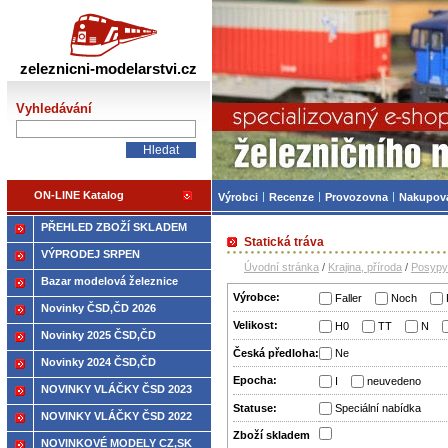
Železniční modelářství
zeleznicni-modelarstvi.cz
Vyhledávání
ON-LINE Katalog
Výrobci
Recenze
Provozovna
Nakupov
PŘEHLED ZBOŽÍ SKLADEM
Statická tráva
VÝPRODEJ SRPEN
Úvodní stránka
/
Krajina, příroda
/
Posypy
Bazar modelová železnice
Výrobce:
Faller
Noch
Novinky ČSD,ČD 2026
Velikost:
H0
TT
N
Novinky 2025 ČSD,ČD
Česká předloha:
Ne
Novinky 2024 ČSD,ČD
Epocha:
I
neuvedeno
NOVINKY VLÁČKY ČSD 2023
Statuse:
Speciální nabídka
NOVINKY VLÁČKY ČSD 2022
Zboží­ skladem
NOVINKOVÉ MODELY CZ,SK