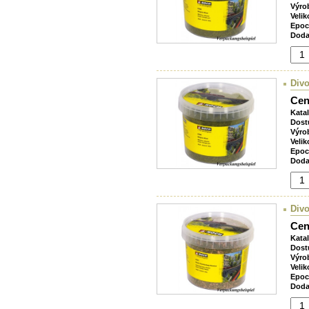
Výro
Velik
Epoc
Doda
Divo
Cen
Kata
Dost
Výro
Velik
Epoc
Doda
Divo
Cen
Kata
Dost
Výro
Velik
Epoc
Doda