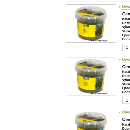
Divo
Cen
Kata
Dost
Výro
Velik
Epoc
Doda
Divo
Cen
Kata
Dost
Výro
Velik
Epoc
Doda
Divo
Cen
Kata
Dost