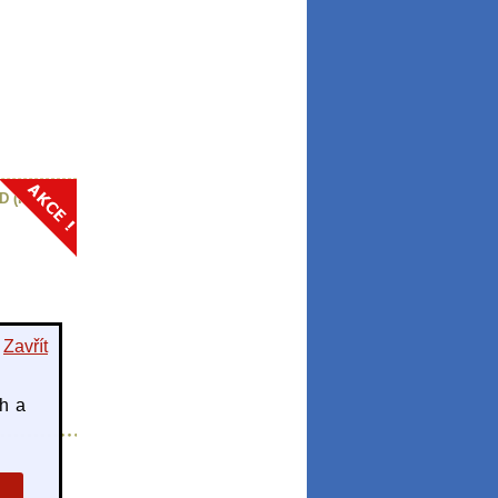
D (HO)
Zavřít
ch a