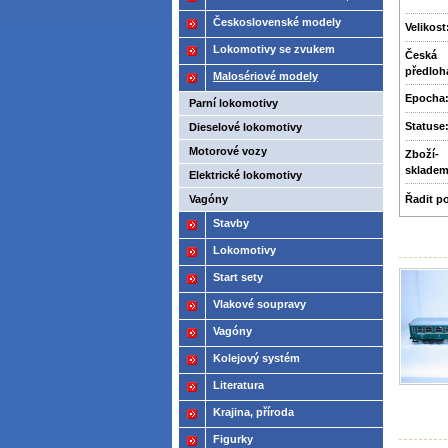
2021
Československé modely
Velikost
ČSD,ČD
Lokomotivy se zvukem
Česká
předloh
Malosériové modely
Epocha
Parní lokomotivy
Statuse
Dieselové lokomotivy
Motorové vozy
Zboží­
sklade
Elektrické lokomotivy
Vagóny
Řadit p
Stavby
Lokomotivy
Start sety
Vlakové soupravy
Vagóny
Kolejový systém
Literatura
Krajina, příroda
Figurky