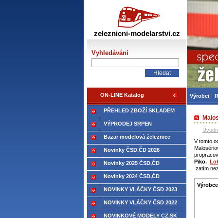
Žele
zeleznicni-modelarstvi.cz
Vyhledávání
ON-LINE Katalog
Výrobci
R
PŘEHLED ZBOŽÍ SKLADEM
Malos
VÝPRODEJ SRPEN
Úvodn
Bazar modelová železnice
V tomto o
Malosério
Novinky ČSD,ČD 2026
propracov
Piko.
Lo
Novinky 2025 ČSD,ČD
zatím nez
Novinky 2024 ČSD,ČD
Výrobce
NOVINKY VLÁČKY ČSD 2023
NOVINKY VLÁČKY ČSD 2022
NOVINKOVÉ MODELY CZ,SK