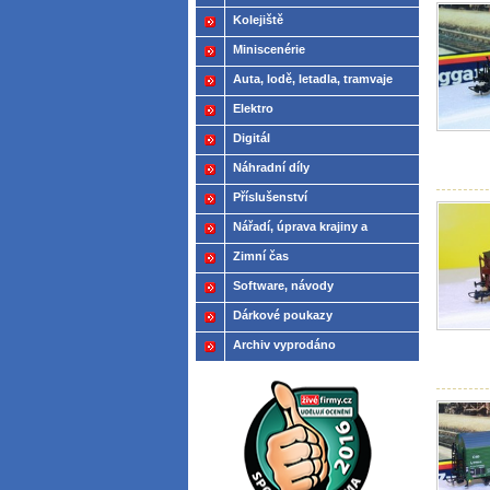
Kolejiště
Miniscenérie
Auta, lodě, letadla, tramvaje
Elektro
Digitál
Náhradní díly
Příslušenství
Nářadí, úprava krajiny a
modelů
Zimní čas
Software, návody
Dárkové poukazy
Archiv vyprodáno