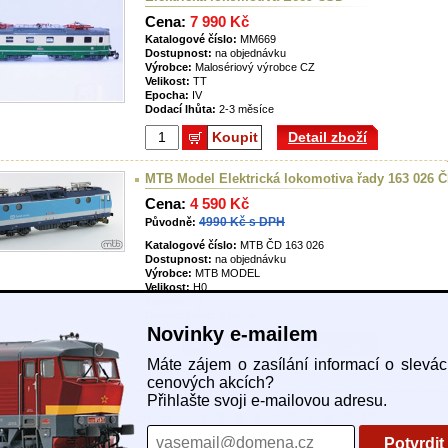
Cena:
7 990 Kč
Katalogové číslo:
MM669
Dostupnost:
na objednávku
Výrobce:
Malosériový výrobce CZ
Velikost:
TT
Epocha:
IV
Dodací lhůta:
2-3 měsíce
Koupit
Detail zboží
MTB Model Elektrická lokomotiva řady 163 026 Č
Cena:
4 590 Kč
4990 Kč s DPH
Původně:
Katalogové číslo:
MTB ČD 163 026
Dostupnost:
na objednávku
Výrobce:
MTB MODEL
Velikost:
H0
Epocha:
IV
Dodací lhůta:
2 týdny
Novinky e-mailem
Koupit
Detail zboží
Máte zájem o zasílání informací o slevá
cenových akcích?
Přihlašte svoji e-mailovou adresu.
předchozí
1
2
3
4
5
6
7
8
9
10
Potvrdit