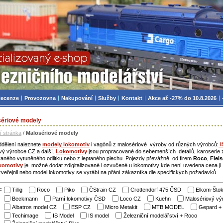
zniční modelářství, modely, TT, H0, mašinky
ecenze
Provozovna
Nakupování
Služby
Kontakt
Akce až -27% do 10.8.2026
ériové modely
í stránka
/
Malosériové modely
ddělení naleznete
modely lokomotiv
i vagónů z malosériové výroby od různých výrobců:
I
vý výrobce CZ a další.
Lokomotivy
jsou propracované do sebemenších detailů, karoserie 
aného vytuněného odlitku nebo z leptaného plechu. Pojezdy převážně od firem
Roco
,
Flei
komotivy
je možné dodat zdigitalizované i ozvučené u lokomotivy kde není uvedena cena j
veřejnil nebo model lokomotivy se vyrábí na přání zákazníka dle specifických požadavků.
:
Tillig
Roco
Piko
ČStrain CZ
Crottendorf 475 ČSD
Elkom-Štok
Beckmann
Parní lokomotivy ČSD
Loco CZ
Kuehn
Malosériový v
Albatros model CZ
ESP CZ
Micro Metakit
MTB MODEL
Gepard + 
Techimage
IS Model
IS model
Železniční modelářství + Roco