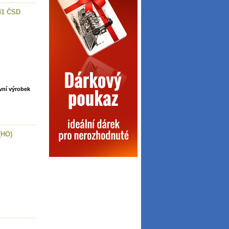
141 ČSD
vní výrobek
(HO)