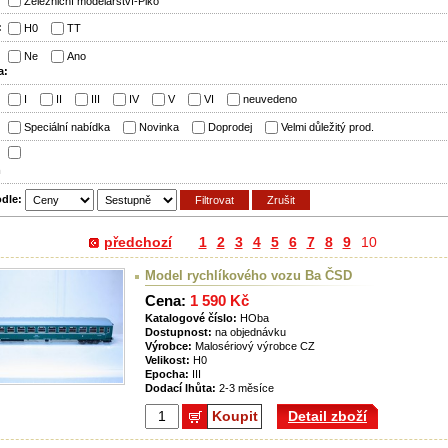
Železniční modelářství-Piko
:
H0
TT
Ne
Ano
a:
:
I
II
III
IV
V
VI
neuvedeno
:
Speciální nabídka
Novinka
Doprodej
Velmi důležitý prod.
m
odle:
předchozí
1
2
3
4
5
6
7
8
9
10
Model rychlíkového vozu Ba ČSD
Cena:
1 590 Kč
Katalogové číslo:
HOba
Dostupnost:
na objednávku
Výrobce:
Malosériový výrobce CZ
Velikost:
H0
Epocha:
III
Dodací lhůta:
2-3 měsíce
Koupit
Detail zboží