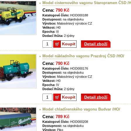
Model cisternového vagonu Staropramen ČSD /
Cena:
790 Kč
Katalogové číslo:
HOD000188
Dostupnost:
na objednávku
Výrobce:
Malosériový výrobce CZ
Velikost:
H0
Epocha:
III
Dodací lhůta:
2 týdny
Koupit
Detail zboží
Model nákladního vagonu Prazdroj ČSD /HO/
Cena:
790 Kč
Katalogové číslo:
HOD000176
Dostupnost:
na objednávku
Výrobce:
Malosériový výrobce CZ
Velikost:
H0
Epocha:
IV
Dodací lhůta:
2 týdny
Koupit
Detail zboží
Model chladírenského vagonu Budvar /HO/
Cena:
789 Kč
Katalogové číslo:
HOD000208
Dostupnost:
na objednávku
Výrobce:
Piko