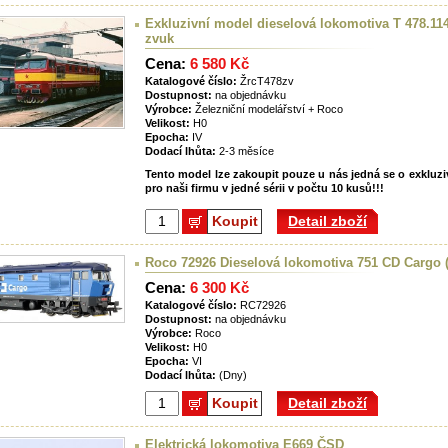
Exkluzivní model dieselová lokomotiva T 478.1
zvuk
Cena:
6 580 Kč
Katalogové číslo:
ŽrcT478zv
Dostupnost:
na objednávku
Výrobce:
Železniční modelářství + Roco
Velikost:
H0
Epocha:
IV
Dodací lhůta:
2-3 měsíce
Tento model lze zakoupit pouze u nás jedná se o exkluzi
pro naši firmu v jedné sérii v počtu 10 kusů!!!
Koupit
Detail zboží
Roco 72926 Dieselová lokomotiva 751 CD Cargo 
Cena:
6 300 Kč
Katalogové číslo:
RC72926
Dostupnost:
na objednávku
Výrobce:
Roco
Velikost:
H0
Epocha:
VI
Dodací lhůta:
(Dny)
Koupit
Detail zboží
Elektrická lokomotiva E669 ČSD