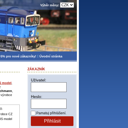
Výběr měny:
-5% pro nové zákazníky!
Úvodní stránka
ZÁKAZNÍK
Uživatel:
S model
,
z
schmann
,
i výrobce
Heslo:
ři
Pamatuj přihlášení.
ýrobce CZ
IS model
Přihlásit