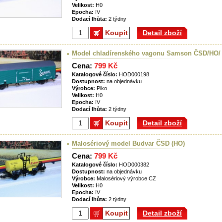
Velikost:
H0
Epocha:
IV
Dodací lhůta:
2 týdny
Koupit
Detail zboží
Model chladírenského vagonu Samson ČSD/HO/
Cena:
799 Kč
Katalogové číslo:
HOD000198
Dostupnost:
na objednávku
Výrobce:
Piko
Velikost:
H0
Epocha:
IV
Dodací lhůta:
2 týdny
Koupit
Detail zboží
Malosériový model Budvar ČSD (HO)
Cena:
799 Kč
Katalogové číslo:
HOD000382
Dostupnost:
na objednávku
Výrobce:
Malosériový výrobce CZ
Velikost:
H0
Epocha:
IV
Dodací lhůta:
2 týdny
Koupit
Detail zboží