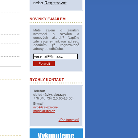
nebo
Registrovat
NOVINKY E-MAILEM
Máte zájem o zasílání
informací o slevách a
cenových akcích? Napište
zde svoji e-mailovou adresu.
Zadáním již registrované
adresy se odhlásíte.
RYCHLÝ KONTAKT
Telefon
objednávky, dotazy:
776 348 734
(10:00-16:00)
E-mail:
info@zeleznicni-
modelarstvi.cz
Více kontaktů