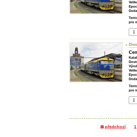
Velik
Epoc
Doda
Tent
pro n
Dies
Cen
Kata
Dost
Výro
Velik
Epoc
Doda
Tent
pro n
předchozí
1