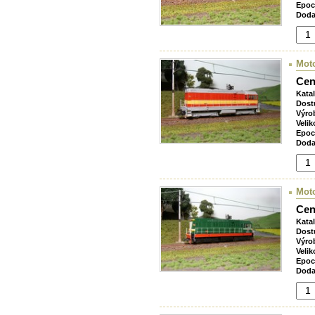
Epoc
Doda
Mot
Cen
Kata
Dost
Výro
Velik
Epoc
Doda
Mot
Cen
Kata
Dost
Výro
Velik
Epoc
Doda