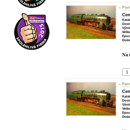
Parn
Cen
Kata
Dost
Výro
Velik
Epoc
Doda
Na 
Parn
Cen
Kata
Dost
Výro
Velik
Epoc
Doda