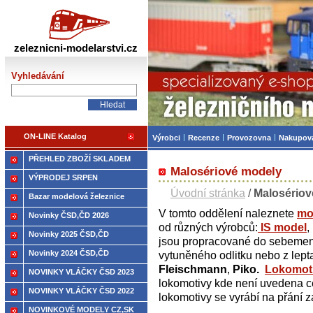
Železniční modelářství
zeleznicni-modelarstvi.cz
Vyhledávání
ON-LINE Katalog
Výrobci
Recenze
Provozovna
Nakupov
PŘEHLED ZBOŽÍ SKLADEM
Malosériové modely
VÝPRODEJ SRPEN
Úvodní stránka
/
Malosériov
Bazar modelová železnice
V tomto oddělení naleznete
mo
Novinky ČSD,ČD 2026
od různých výrobců:
IS model
,
Novinky 2025 ČSD,ČD
jsou propracované do sebemenš
Novinky 2024 ČSD,ČD
vytuněného odlitku nebo z lep
Fleischmann
,
Piko.
Lokomot
NOVINKY VLÁČKY ČSD 2023
lokomotivy kde není uvedena c
NOVINKY VLÁČKY ČSD 2022
lokomotivy se vyrábí na přání 
NOVINKOVÉ MODELY CZ,SK