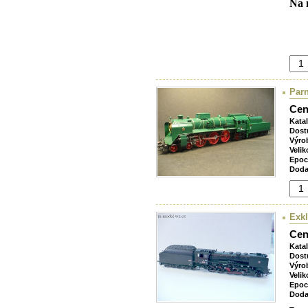
Na 
Parn
Cen
Kata
Dost
Výro
Velik
Epoc
Doda
Exkl
Cen
Kata
Dost
Výro
Velik
Epoc
Doda