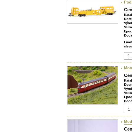
Podb
Cen
Kata
Dost
Výro
Velik
Epoc
Doda
Limi
slevu
Moto
Cen
Kata
Dost
Výro
Velik
Epoc
Doda
Mod
Cen