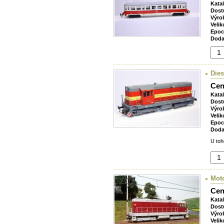
Kata
Dost
Výro
Velik
Epoc
Doda
Dies
Cen
Kata
Dost
Výro
Velik
Epoc
Doda
U toh
Mot
Cen
Kata
Dost
Výro
Velik