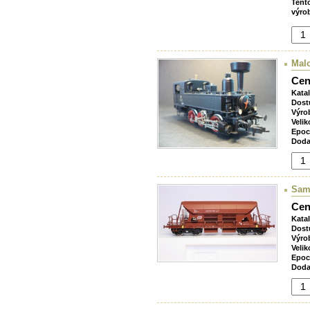
Tent
výro
Malo
Cen
Kata
Dost
Výro
Velik
Epoc
Doda
Sam
Cen
Kata
Dost
Výro
Velik
Epoc
Doda