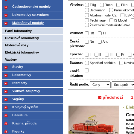
Výrobce:
Tillig
Roco
Piko
2021
Československé modely
Beckmann
Parní lokomo
ČSD,ČD
Lokomotivy se zvukem
Albatros model CZ
ESP 
Techimage
IS Model
Malosériové modely
Železniční modelářství-Piko
Parní lokomotivy
Velikost:
H0
TT
Dieselové lokomotivy
Česká
Ne
Ano
Motorové vozy
předloha:
Elektrické lokomotivy
Epocha:
I
II
III
IV
Vagóny
Statuse:
Speciální nabídka
Novin
Stavby
Zboží­
Lokomotivy
skladem
Start sety
Řadit podle:
Vlakové soupravy
předchozí
1
Vagóny
Elek
Kolejový systém
Cen
Literatura
Kata
Krajina, příroda
Dost
Výro
Figurky
Velik