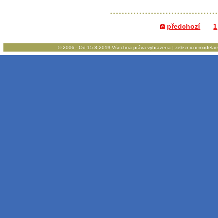
předchozí
1
© 2006 - Od 15.8.2019 Všechna práva vyhrazena | zeleznicni-modelarstv