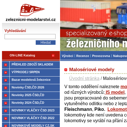
Železniční modelářství
zeleznicni-modelarstvi.cz
Vyhledávání
ON-LINE Katalog
Výrobci
Recenze
Provozovna
Nakupov
PŘEHLED ZBOŽÍ SKLADEM
Malosériové modely
VÝPRODEJ SRPEN
Úvodní stránka
/
Malosériov
Bazar modelová železnice
V tomto oddělení naleznete
mo
Novinky ČSD,ČD 2026
od různých výrobců:
IS model
,
Novinky 2025 ČSD,ČD
jsou propracované do sebemenš
Novinky 2024 ČSD,ČD
vytuněného odlitku nebo z lep
Fleischmann
,
Piko.
Lokomot
NOVINKY VLÁČKY ČSD 2023
lokomotivy kde není uvedena c
NOVINKY VLÁČKY ČSD 2022
lokomotivy se vyrábí na přání 
NOVINKOVÉ MODELY CZ,SK