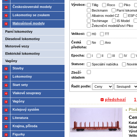
Výrobce:
Tillig
Roco
Piko
2021
Československé modely
Beckmann
Parní lokomo
ČSD,ČD
Lokomotivy se zvukem
Albatros model CZ
ESP 
Techimage
IS Model
Malosériové modely
Železniční modelářství-Piko
Parní lokomotivy
Velikost:
H0
TT
Dieselové lokomotivy
Česká
Ne
Ano
Motorové vozy
předloha:
Elektrické lokomotivy
Epocha:
I
II
III
IV
Vagóny
Statuse:
Speciální nabídka
Novin
Stavby
Zboží­
Lokomotivy
skladem
Start sety
Řadit podle:
Vlakové soupravy
předchozí
1
Vagóny
Ploš
Kolejový systém
Cen
Literatura
Kata
Krajina, příroda
Skla
Výro
Figurky
Velik