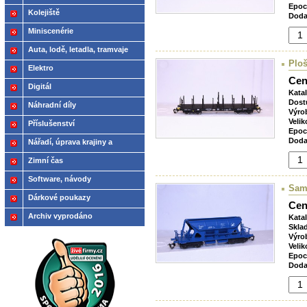
Epoc
Kolejiště
Doda
Miniscenérie
Auta, lodě, letadla, tramvaje
Ploš
Elektro
Cen
Digitál
Kata
Dost
Náhradní díly
Výro
Velik
Příslušenství
Epoc
Doda
Nářadí, úprava krajiny a
modelů
Zimní čas
Software, návody
Sam
Dárkové poukazy
Cen
Archiv vyprodáno
Kata
Skla
Výro
Velik
Epoc
Doda