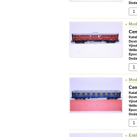
Doda
Mod
Cen
Kata
Dost
Výro
Velik
Epoc
Doda
Mod
Cen
Kata
Dost
Výro
Velik
Epoc
Doda
Exk