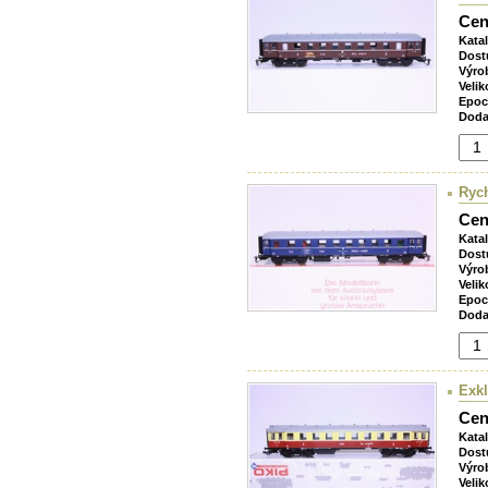
Cen
Kata
Dost
Výro
Velik
Epoc
Doda
Rych
Cen
Kata
Dost
Výro
Velik
Epoc
Doda
Exk
Cen
Kata
Dost
Výro
Velik