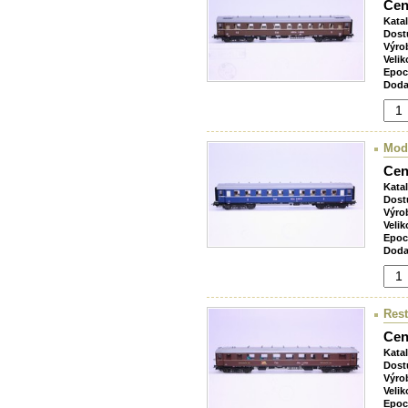
Cen
Kata
Dost
Výro
Velik
Epoc
Doda
Mode
Cen
Kata
Dost
Výro
Velik
Epoc
Doda
Res
Cen
Kata
Dost
Výro
Velik
Epoc