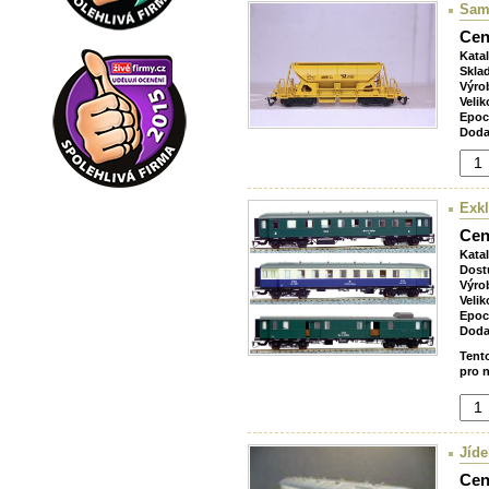
Sam
Cen
Kata
Skla
Výro
Velik
Epoc
Doda
Exkl
Cen
Kata
Dost
Výro
Velik
Epoc
Doda
Tent
pro n
Jíde
Cen