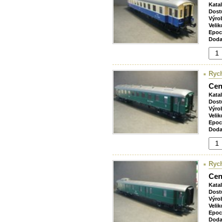
Kata
Dost
Výro
Velik
Epoc
Doda
Rych
Cen
Kata
Dost
Výro
Velik
Epoc
Doda
Ryc
Cen
Kata
Dost
Výro
Velik
Epoc
Doda