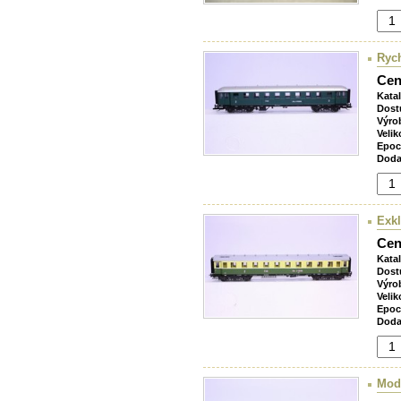
Ryc
Cen
Kata
Dost
Výro
Velik
Epoc
Doda
Exkl
Cen
Kata
Dost
Výro
Velik
Epoc
Doda
Mode