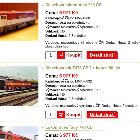
Dieselová lokomotiva 749 ČD
Cena:
6 977 Kč
Katalogové číslo:
MM74908
Dostupnost:
na objednávku
Výrobce:
Malosériový výrobce CZ
Velikost:
H0
Dodací lhůta:
2-3 měsíce
Výrobce: malosériový výrobce v ČR Dodací lhůta: 2 měsíc
zboží další foto
Koupit
Detail zboží
Dieselová lok.T478 ČSD z konce 80. let
Cena:
6 977 Kč
Katalogové číslo:
MM478032
Dostupnost:
na objednávku
Výrobce:
Malosériový výrobce CZ
Velikost:
H0
Dodací lhůta:
2-3 měsíce
Výrobce: malosériový výrobce v ČR Dodací lhůta: 2 měsíce
Koupit
Detail zboží
Lokomotiva řady 749 ČD
Cena:
6 977 Kč