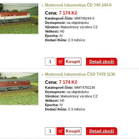
Motorová lokomotiva ČD 749 244-0
Cena:
7 174 Kč
Katalogové číslo:
MM749244-0
Dostupnost:
na objednávku
Výrobce:
Malosériový výrobce CZ
Velikost:
H0
Epocha:
IV
Dodací lhůta:
2-3 měsíce
Koupit
Detail zboží
Motorová lokomotiva ČSD T478 1136
Cena:
7 174 Kč
Katalogové číslo:
MMT4781136
Dostupnost:
na objednávku
Výrobce:
Malosériový výrobce CZ
Velikost:
H0
Epocha:
IV
Dodací lhůta:
2-3 měsíce
Koupit
Detail zboží