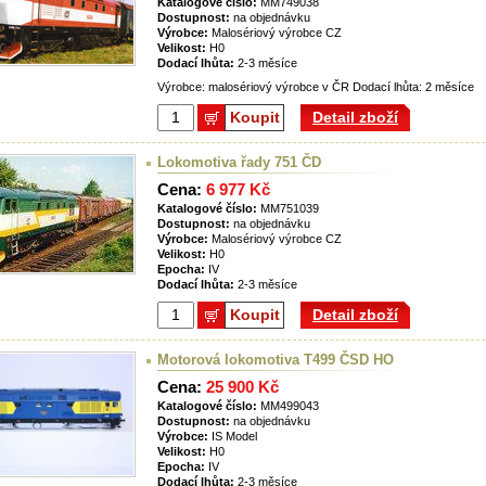
Katalogové číslo:
MM749038
Dostupnost:
na objednávku
Výrobce:
Malosériový výrobce CZ
Velikost:
H0
Dodací lhůta:
2-3 měsíce
Výrobce: malosériový výrobce v ČR Dodací lhůta: 2 měsíce
Koupit
Detail zboží
Lokomotiva řady 751 ČD
Cena:
6 977 Kč
Katalogové číslo:
MM751039
Dostupnost:
na objednávku
Výrobce:
Malosériový výrobce CZ
Velikost:
H0
Epocha:
IV
Dodací lhůta:
2-3 měsíce
Koupit
Detail zboží
Motorová lokomotiva T499 ČSD HO
Cena:
25 900 Kč
Katalogové číslo:
MM499043
Dostupnost:
na objednávku
Výrobce:
IS Model
Velikost:
H0
Epocha:
IV
Dodací lhůta:
2-3 měsíce