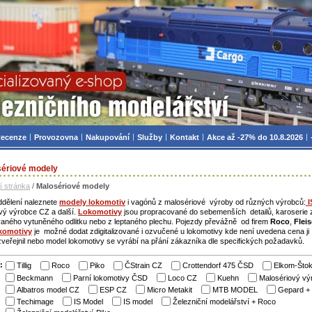
zniční modelářství, modely, TT, H0, mašinky
ecenze
Provozovna
Nakupování
Služby
Kontakt
Akce až -27% do 10.8.2026
ériové modely
í stránka
/
Malosériové modely
ddělení naleznete
modely lokomotiv
i vagónů z malosériové výroby od různých výrobců:
I
vý výrobce CZ a další.
Lokomotivy
jsou propracované do sebemenších detailů, karoserie 
aného vytuněného odlitku nebo z leptaného plechu. Pojezdy převážně od firem
Roco
,
Flei
komotivy
je možné dodat zdigitalizované i ozvučené u lokomotivy kde není uvedena cena j
veřejnil nebo model lokomotivy se vyrábí na přání zákazníka dle specifických požadavků.
:
Tillig
Roco
Piko
ČStrain CZ
Crottendorf 475 ČSD
Elkom-Štok
Beckmann
Parní lokomotivy ČSD
Loco CZ
Kuehn
Malosériový v
Albatros model CZ
ESP CZ
Micro Metakit
MTB MODEL
Gepard + 
Techimage
IS Model
IS model
Železniční modelářství + Roco