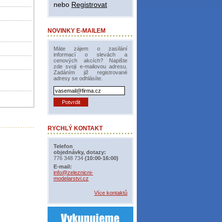
nebo
Registrovat
NOVINKY E-MAILEM
Máte zájem o zasílání
informací o slevách a
cenových akcích? Napište
zde svoji e-mailovou adresu.
Zadáním již registrované
adresy se odhlásíte.
RYCHLÝ KONTAKT
Telefon
objednávky, dotazy:
776 348 734
(10:00-16:00)
E-mail:
info@zeleznicni-
modelarstvi.cz
Více kontaktů