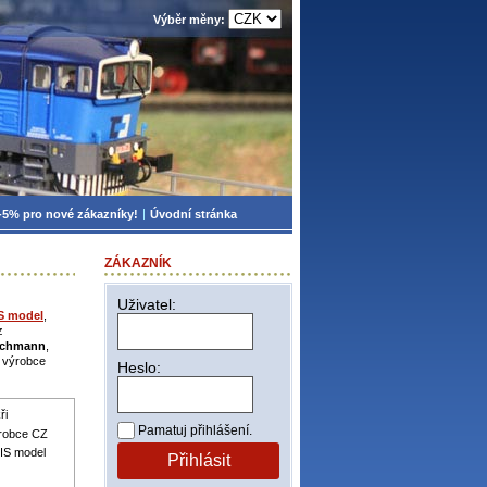
Výběr měny:
-5% pro nové zákazníky!
Úvodní stránka
ZÁKAZNÍK
Uživatel:
S model
,
z
schmann
,
i výrobce
Heslo:
ři
Pamatuj přihlášení.
ýrobce CZ
IS model
Přihlásit