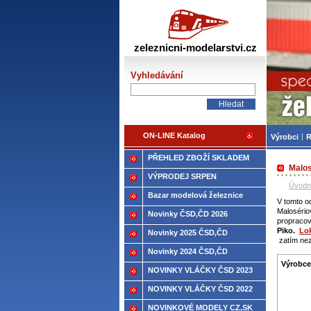
Žele
zeleznicni-modelarstvi.cz
Vyhledávání
ON-LINE Katalog
Výrobci
R
PŘEHLED ZBOŽÍ SKLADEM
Malos
VÝPRODEJ SRPEN
Úvodn
Bazar modelová železnice
V tomto o
Malosério
Novinky ČSD,ČD 2026
propracov
Piko.
Lo
Novinky 2025 ČSD,ČD
zatím nez
Novinky 2024 ČSD,ČD
Výrobce
NOVINKY VLÁČKY ČSD 2023
NOVINKY VLÁČKY ČSD 2022
NOVINKOVÉ MODELY CZ,SK