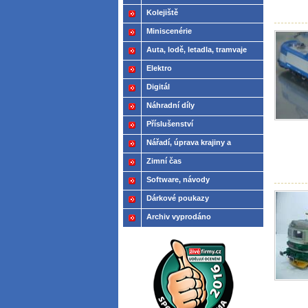
Kolejiště
Miniscenérie
Auta, lodě, letadla, tramvaje
Elektro
Digitál
Náhradní díly
Příslušenství
Nářadí, úprava krajiny a
modelů
Zimní čas
Software, návody
Dárkové poukazy
Archiv vyprodáno