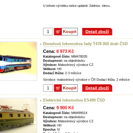
U tohoto výrobku nelze uplatnit žádnou slevu.
Koupit
Detail zboží
Dieselová lokomotiva řady T478 002 drah ČSD
Cena:
6 973 Kč
Katalogové číslo:
MM478035
Dostupnost:
na objednávku
Výrobce:
Malosériový výrobce CZ
Velikost:
H0
Dodací lhůta:
2-3 měsíce
Výrobce: malosériový výrobce v ČR Dodací lhůta: 2 měsíce
Koupit
Detail zboží
Elektrická lokomotiva ES499 ČSD
Cena:
9 900 Kč
Katalogové číslo:
MM499014
Dostupnost:
na objednávku
Výrobce:
Malosériový výrobce CZ
Velikost:
H0
Epocha:
IV