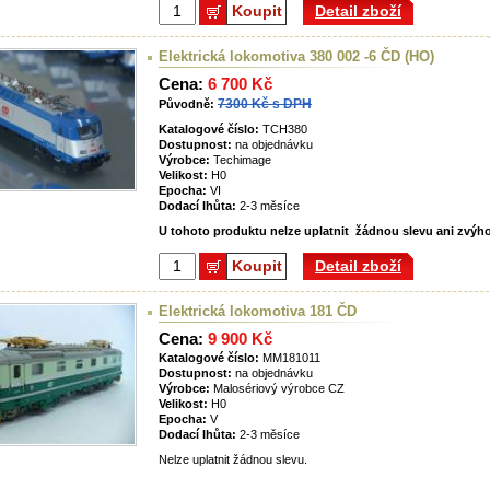
Koupit
Detail zboží
Elektrická lokomotiva 380 002 -6 ČD (HO)
Cena:
6 700 Kč
7300 Kč s DPH
Původně:
Katalogové číslo:
TCH380
Dostupnost:
na objednávku
Výrobce:
Techimage
Velikost:
H0
Epocha:
VI
Dodací lhůta:
2-3 měsíce
U tohoto produktu nelze uplatnit žádnou slevu ani zvýh
Koupit
Detail zboží
Elektrická lokomotiva 181 ČD
Cena:
9 900 Kč
Katalogové číslo:
MM181011
Dostupnost:
na objednávku
Výrobce:
Malosériový výrobce CZ
Velikost:
H0
Epocha:
V
Dodací lhůta:
2-3 měsíce
Nelze uplatnit žádnou slevu.