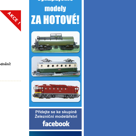
odnění!