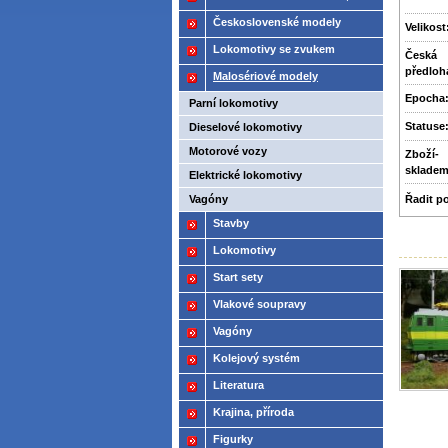
2021
Československé modely
Velikost
ČSD,ČD
Lokomotivy se zvukem
Česká
předloh
Malosériové modely
Epocha
Parní lokomotivy
Statuse
Dieselové lokomotivy
Motorové vozy
Zboží­
sklade
Elektrické lokomotivy
Vagóny
Řadit p
Stavby
Lokomotivy
Start sety
Vlakové soupravy
Vagóny
Kolejový systém
Literatura
Krajina, příroda
Figurky