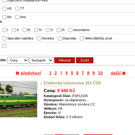
Železniční modelářství-Piko
:
H0
TT
Ne
Ano
a:
:
I
II
III
IV
V
VI
neuvedeno
:
Speciální nabídka
Novinka
Doprodej
Velmi důležitý prod.
m
odle:
předchozí
1
2
3
4
5
6
7
8
9
10
další
Elektrická lokomotiva 163 ČSD
Cena:
9 440 Kč
Katalogové číslo:
ESP12105
Dostupnost:
na objednávku
Výrobce:
Malosériový výrobce CZ
Velikost:
H0
Epocha:
IV
Dodací lhůta:
2-3 měsíce