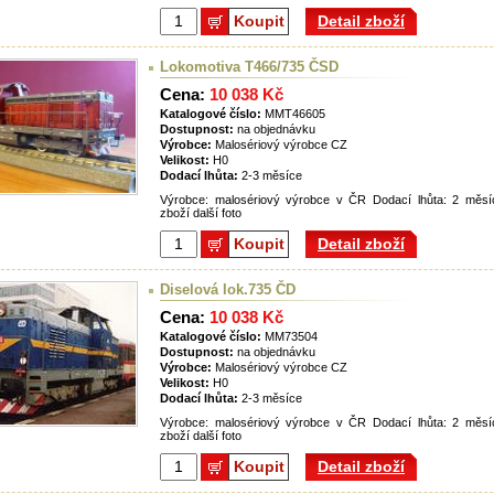
Koupit
Detail zboží
Lokomotiva T466/735 ČSD
Cena:
10 038 Kč
Katalogové číslo:
MMT46605
Dostupnost:
na objednávku
Výrobce:
Malosériový výrobce CZ
Velikost:
H0
Dodací lhůta:
2-3 měsíce
Výrobce: malosériový výrobce v ČR Dodací lhůta: 2 měsíc
zboží další foto
Koupit
Detail zboží
Diselová lok.735 ČD
Cena:
10 038 Kč
Katalogové číslo:
MM73504
Dostupnost:
na objednávku
Výrobce:
Malosériový výrobce CZ
Velikost:
H0
Dodací lhůta:
2-3 měsíce
Výrobce: malosériový výrobce v ČR Dodací lhůta: 2 měsíc
zboží další foto
Koupit
Detail zboží