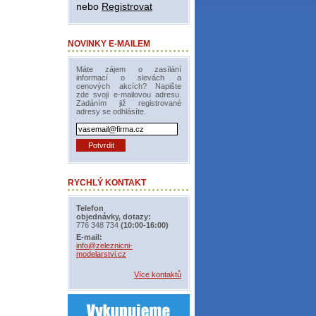
nebo
Registrovat
NOVINKY E-MAILEM
Máte zájem o zasílání
informací o slevách a
cenových akcích? Napište
zde svoji e-mailovou adresu.
Zadáním již registrované
adresy se odhlásíte.
RYCHLÝ KONTAKT
Telefon
objednávky, dotazy:
776 348 734
(10:00-16:00)
E-mail:
info@zeleznicni-
modelarstvi.cz
Více kontaktů