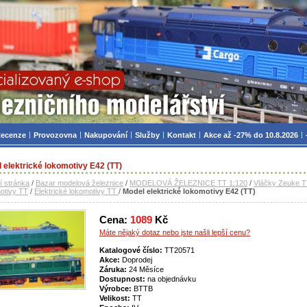
zniční modelářství, modely, TT, H0, mašinky
ecenze
Provozovna
Nakupování
Služby
Kontakt
Akce až -27% do 10.8.2026
 elektrické lokomotivy E42 (TT)
í stránka
/
Bazar modelová železnice
/
MODELOVÁ ŽELEZNICE TT 1:120
/
Vláčky Zeuke 
otivy TT
/
Elektrické lokomotivy TT
/
Model elektrické lokomotivy E42 (TT)
Cena:
1089
Kč
Máte nějaký dotaz nebo jste našli lepší cenu?
Katalogové číslo:
TT20571
Akce:
Doprodej
Záruka:
24 Měsíce
Dostupnost:
na objednávku
Výrobce:
BTTB
Velikost:
TT