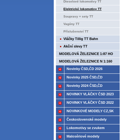
Dieselové lokomotivy TT
Elektrické lokomotivy TT
Soupravy + sety TT
Vagóny TT
Příslušenství TT
Vláčky Tillig TT Bahn
Akční slevy TT
MODELOVÁ ŽELEZNICE 1:87 HO
MODELOVÁ ŽELEZNICE N 1:160
Novinky ČSD,ČD 2026
Novinky 2025 ČSD,ČD
Novinky 2024 ČSD,ČD
NOVINKY VLÁČKY ČSD 2023
NOVINKY VLÁČKY ČSD 2022
NOVINKOVÉ MODELY CZ,SK
2021
Československé modely
ČSD,ČD
Lokomotivy se zvukem
Malosériové modely