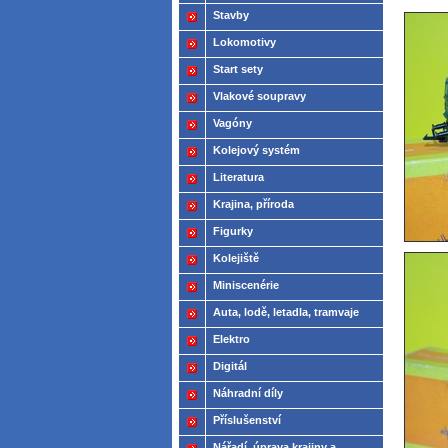
Stavby
Lokomotivy
Start sety
Vlakové soupravy
Vagóny
Kolejový systém
Literatura
Krajina, příroda
Figurky
Kolejiště
Miniscenérie
Auta, lodě, letadla, tramvaje
Elektro
Digitál
Náhradní díly
Příslušenství
Nářadí, úprava krajiny a