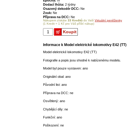
Epocha:
IV
Dodací lhůta:
2 týdny
Osazený dekodér DCC:
Ne
Zvuk:
Ne
Příprava na DCC:
Ne
Nákupem získáte
33 Kreditů
do Vaší
Virtuální peněženky
(1 Kredit = 1 Kč pro Váš příští nákup)
Koupit
Informace k Model elektrické lokomotivy E42 (TT)
Model elektrické lokomotivy E42 (TT)
Fotografie a popis jsou shodné k nabízenému modelu.
Model byl pouze vystaven: ano
Originální obal: ano
Původní list: ano
Příprava na DCC: ne
Osvětlený: ano
Chybějící díly: ne
Funkční: ano
Poškození: ne