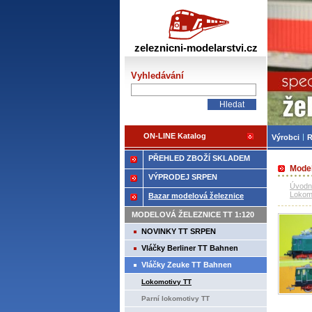
Žele
zeleznicni-modelarstvi.cz
Vyhledávání
ON-LINE Katalog
Výrobci
R
PŘEHLED ZBOŽÍ SKLADEM
Model
VÝPRODEJ SRPEN
Úvodn
Lokom
Bazar modelová železnice
MODELOVÁ ŽELEZNICE TT 1:120
NOVINKY TT SRPEN
Vláčky Berliner TT Bahnen
Vláčky Zeuke TT Bahnen
Lokomotivy TT
Parní lokomotivy TT