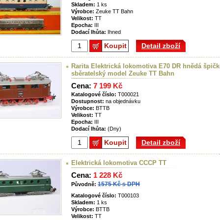
Skladem:
1 ks
Výrobce:
Zeuke TT Bahn
Velikost:
TT
Epocha:
III
Dodací lhůta:
Ihned
Koupit
Detail zboží
Rarita Elektrická lokomotiva E70 DR hnědá špič
sběratelský model Zeuke TT Bahn
Cena:
7 199 Kč
Katalogové číslo:
T000021
Dostupnost:
na objednávku
Výrobce:
BTTB
Velikost:
TT
Epocha:
III
Dodací lhůta:
(Dny)
Koupit
Detail zboží
Elektrická lokomotiva CCCP TT
Cena:
1 228 Kč
1575 Kč s DPH
Původně:
Katalogové číslo:
T000103
Skladem:
1 ks
Výrobce:
BTTB
Velikost:
TT