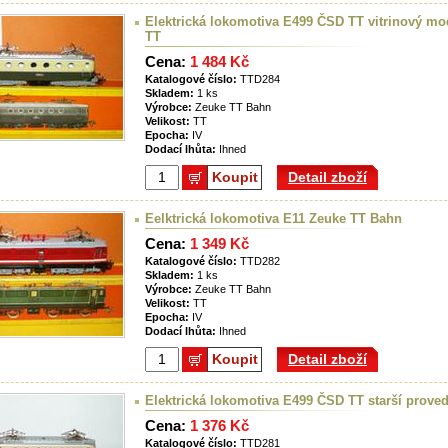
Elektrická lokomotiva E499 ČSD TT vitrinový mo
TT
Cena:
1 484 Kč
Katalogové číslo:
TTD284
Skladem:
1 ks
Výrobce:
Zeuke TT Bahn
Velikost:
TT
Epocha:
IV
Dodací lhůta:
Ihned
Koupit
Detail zboží
Eelktrická lokomotiva E11 Zeuke TT Bahn
Cena:
1 349 Kč
Katalogové číslo:
TTD282
Skladem:
1 ks
Výrobce:
Zeuke TT Bahn
Velikost:
TT
Epocha:
IV
Dodací lhůta:
Ihned
Koupit
Detail zboží
Elektrická lokomotiva E499 ČSD TT starší prove
Cena:
1 376 Kč
Katalogové číslo:
TTD281