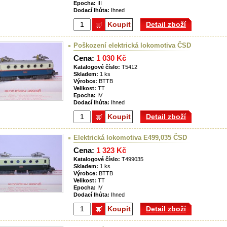
Epocha:
III
Dodací lhůta:
Ihned
Koupit
Detail zboží
Poškození elektrická lokomotiva ČSD
Cena:
1 030 Kč
Katalogové číslo:
T5412
Skladem:
1 ks
Výrobce:
BTTB
Velikost:
TT
Epocha:
IV
Dodací lhůta:
Ihned
Koupit
Detail zboží
Elektrická lokomotiva E499,035 ČSD
Cena:
1 323 Kč
Katalogové číslo:
T499035
Skladem:
1 ks
Výrobce:
BTTB
Velikost:
TT
Epocha:
IV
Dodací lhůta:
Ihned
Koupit
Detail zboží