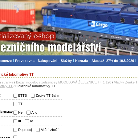
zniční modelářství, modely, TT, H0, mašinky
ecenze
Provozovna
Nakupování
Služby
Kontakt
Akce až -27% do 10.8.2026
rické lokomotivy TT
í stránka
/
Bazar modelová železnice
/
MODELOVÁ ŽELEZNICE TT 1:120
/
Vláčky Zeuke 
otivy TT
/
Elektrické lokomotivy TT
:
BTTB
Zeuke TT Bahn
:
TT
ředloha:
Ne
Ano
:
III
IV
:
Doprodej
Akční zboží