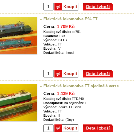
Koupit
Detail zboží
Elektrická lokomotiva E94 TT
Cena:
1 709 Kč
Katalogové číslo:
ttd751
Skladem:
1 ks
Výrobce:
BTTB
Velikost:
TT
Epocha:
IV
Dodací lhůta:
Ihned
Koupit
Detail zboží
Elektrická lokomotiva TT ojedinělá verze
Cena:
1 439 Kč
Katalogové číslo:
TTD240
Dostupnost:
na objednávku
Výrobce:
Zeuke TT Bahn
Velikost:
TT
Epocha:
III
Dodací lhůta:
(Dny)
Koupit
Detail zboží