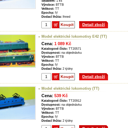
Skladem:
1 ks
Výrobce:
BTTB
Velikost:
TT
Epocha:
IV
Dodací lhůta:
Ihned
Koupit
Detail zboží
Model elektrické lokomotivy E42 (TT)
Cena:
1 089 Kč
Katalogové číslo:
TT20571
Dostupnost:
na objednávku
Výrobce:
BTTB
Velikost:
TT
Epocha:
IV
Dodací lhůta:
2 týdny
Koupit
Detail zboží
Model elektrické lokomotivy (TT)
Cena:
539 Kč
Katalogové číslo:
TT20912
Dostupnost:
na objednávku
Výrobce:
BTTB
Velikost:
TT
Epocha:
IV
Dodací lhůta:
2 týdny