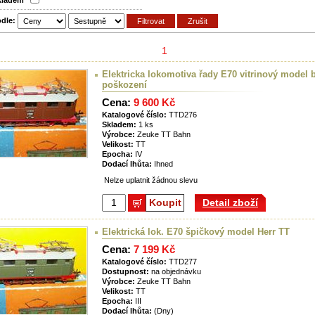
skladem
odle:
1
Elektricka lokomotiva řady E70 vitrinový model 
poškození
Cena:
9 600 Kč
Katalogové číslo:
TTD276
Skladem:
1 ks
Výrobce:
Zeuke TT Bahn
Velikost:
TT
Epocha:
IV
Dodací lhůta:
Ihned
Nelze uplatnit žádnou slevu
Koupit
Detail zboží
Elektrická lok. E70 špičkový model Herr TT
Cena:
7 199 Kč
Katalogové číslo:
TTD277
Dostupnost:
na objednávku
Výrobce:
Zeuke TT Bahn
Velikost:
TT
Epocha:
III
Dodací lhůta:
(Dny)