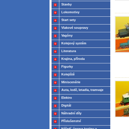
Stavby
Lokomotivy
Start sety
Vlakové soupravy
Vagóny
Kolejový systém
Literatura
Krajina, příroda
Figurky
Kolejiště
Miniscenérie
Auta, lodě, letadla, tramvaje
Elektro
Digitál
Náhradní díly
Příslušenství
Nářadí, úprava krajiny a