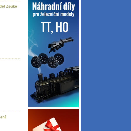
del Zeuke
dení