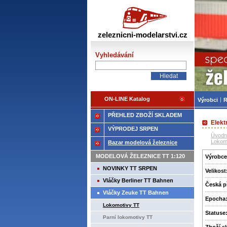
Žele
zeleznicni-modelarstvi.cz
Vyhledávání
ON-LINE Katalog
Výrobci
R
PŘEHLED ZBOŽÍ SKLADEM
Elekt
VÝPRODEJ SRPEN
Úvodn
Lokom
Bazar modelová železnice
MODELOVÁ ŽELEZNICE TT 1:120
Výrobce
NOVINKY TT SRPEN
Velikost
Vláčky Berliner TT Bahnen
Česká p
Vláčky Zeuke TT Bahnen
Epocha
Lokomotivy TT
Statuse
Parní lokomotivy TT