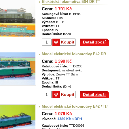
Elektrická lokomotiva E94 DR TT
Cena:
1 701 Kč
Katalogové číslo:
BTBE94
Skladem:
1 ks
Výrobce:
BTTB
Velikost:
TT
Epocha:
IV
Dodací lhůta:
Ihned
Koupit
Detail zboží
Model elektrické lokomotivy E42 DR
Cena:
1 399 Kč
Katalogové číslo:
TTD0236
Dostupnost:
na objednávku
Výrobce:
Zeuke TT Bahn
Velikost:
TT
Epocha:
III
Dodací lhůta:
(Dny)
Koupit
Detail zboží
Model elektrické lokomotivy E42 /TT/
Cena:
1 079 Kč
1380 Kč s DPH
Původně:
Katalogové číslo:
TTD00096