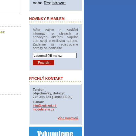
nebo
Registrovat
NOVINKY E-MAILEM
Máte zájem o zasílání
bez
informací o slevách a
cenových akcích? Napište
zde svoji e-mailovou adresu.
Zadáním již registrované
adresy se odhlásíte.
RYCHLÝ KONTAKT
Telefon
objednávky, dotazy:
776 348 734
(10:00-16:00)
E-mail:
info@zeleznicni-
modelarstvi.cz
Více kontaktů