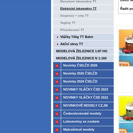
Zboží­ 
Dieselové lokomotivy TT
Řadit p
Elektrické lokomotivy TT
Soupravy + sety TT
Vagóny TT
Příslušenství TT
Vláčky Tillig TT Bahn
Akční slevy TT
MODELOVÁ ŽELEZNICE 1:87 HO
MODELOVÁ ŽELEZNICE N 1:160
Novinky ČSD,ČD 2026
Novinky 2025 ČSD,ČD
Novinky 2024 ČSD,ČD
NOVINKY VLÁČKY ČSD 2023
NOVINKY VLÁČKY ČSD 2022
NOVINKOVÉ MODELY CZ,SK
2021
Československé modely
ČSD,ČD
Lokomotivy se zvukem
Malosériové modely