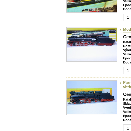
Velik
Epoc
Doda
Mod
Cen
Kata
Dost
Výro
Velik
Epoc
Doda
Par
vitr
Cen
Kata
Skla
Výro
Velik
Epoc
Doda