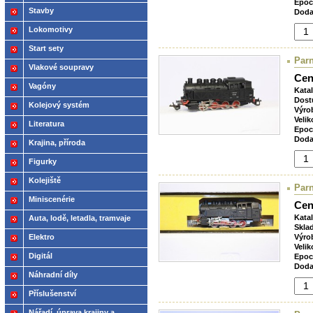
Epoc
Stavby
Doda
Lokomotivy
Start sety
Parn
Vlakové soupravy
Cen
Vagóny
Kata
Dost
Kolejový systém
Výro
Velik
Literatura
Epoc
Doda
Krajina, příroda
Figurky
Kolejiště
Parn
Miniscenérie
Cen
Kata
Auta, lodě, letadla, tramvaje
Skla
Elektro
Výro
Velik
Digitál
Epoc
Doda
Náhradní díly
Příslušenství
Nářadí, úprava krajiny a