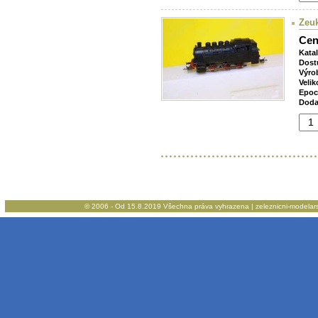
Zeuk
Cen
Kata
Dost
Výro
Velik
Epoc
Doda
© 2006 - Od 15.8.2019 Všechna práva vyhrazena | zeleznicni-modelarstv