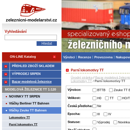
Železniční modelářství
zeleznicni-modelarstvi.cz
Vyhledávání
ON-LINE Katalog
Výrobci
Recenze
Provozovna
Nakupov
PŘEHLED ZBOŽÍ SKLADEM
Parní lokomotivy TT
VÝPRODEJ SRPEN
Úvodní stránka
/
Bazar modelová železni
Lokomotivy TT
/
Parní lokomotivy TT
Bazar modelová železnice
MODELOVÁ ŽELEZNICE TT 1:120
Výrobce:
BTTB
Zeuke TT 
NOVINKY TT SRPEN
Velikost:
H0
TT
HO/
Vláčky Berliner TT Bahnen
Česká předloha:
Ne
Vláčky Zeuke TT Bahnen
Epocha:
III
IV
Lokomotivy TT
Statuse:
Výprodej
Novinka
Parní lokomotivy TT