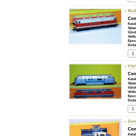
Mode
Cen
Kata
Skla
Výro
Velik
Epoc
Doda
Vitr
Cen
Kata
Skla
Výro
Velik
Epoc
Doda
Dies
Cen
Kata