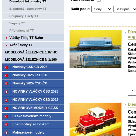
Zboží­ skladem
Dieselové lokomotivy TT
Řadit podle:
Elektrické lokomotivy TT
Soupravy + sety TT
Vagóny TT
Příslušenství TT
Dies
orig
Vláčky Tillig TT Bahn
Cen
Akční slevy TT
Kata
MODELOVÁ ŽELEZNICE 1:87 HO
Skla
Výro
MODELOVÁ ŽELEZNICE N 1:160
Velik
Epoc
Novinky ČSD,ČD 2026
Doda
Novinky 2025 ČSD,ČD
Novinky 2024 ČSD,ČD
NOVINKY VLÁČKY ČSD 2023
NOVINKY VLÁČKY ČSD 2022
Dies
NOVINKOVÉ MODELY CZ,SK
Cen
2021
Československé modely
Kata
Skla
ČSD,ČD
Lokomotivy se zvukem
Výro
Velik
Malosériové modely
Epoc