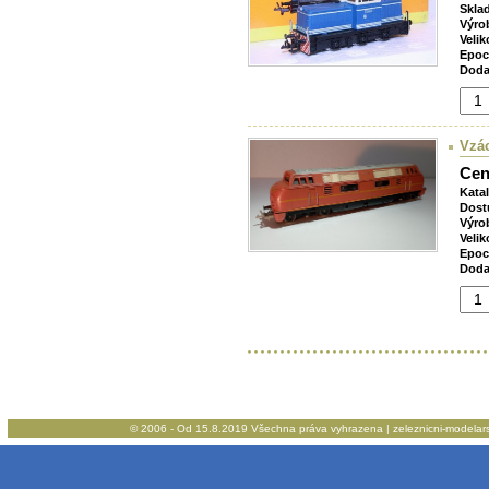
Skla
Výro
Velik
Epoc
Doda
Vzác
Cen
Kata
Dost
Výro
Velik
Epoc
Doda
© 2006 - Od 15.8.2019 Všechna práva vyhrazena | zeleznicni-modelarstv