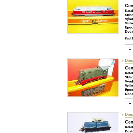
Cen
Kata
Skla
Výro
Velik
Epoc
Doda
Kód:T
Dies
Cen
Kata
Skla
Výro
Velik
Epoc
Doda
Dies
Cen
Kata
Dost