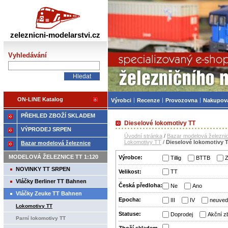
Železniční modelářství
zeleznicni-modelarstvi.cz
Vyhledávání
ON-LINE Katalog
Výrobci
Recenze
Provozovna
Nakupov
PŘEHLED ZBOŽÍ SKLADEM
Dieselové lokomotivy TT
VÝPRODEJ SRPEN
Úvodní stránka
/
Bazar modelová železni
Lokomotivy TT
/
Dieselové lokomotivy 
Bazar modelová železnice
MODELOVÁ ŽELEZNICE TT 1:120
Výrobce:
Tillig
BTTB
Z
NOVINKY TT SRPEN
Velikost:
TT
Vláčky Berliner TT Bahnen
Česká předloha:
Ne
Ano
Vláčky Zeuke TT Bahnen
Epocha:
III
IV
neuved
Lokomotivy TT
Statuse:
Doprodej
Akční z
Parní lokomotivy TT