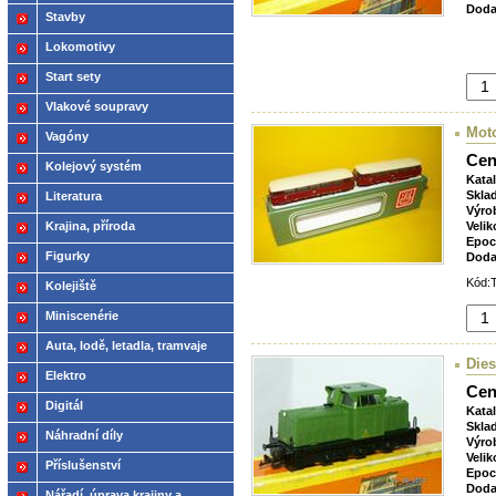
Doda
Stavby
Lokomotivy
Start sety
Vlakové soupravy
Mot
Vagóny
Cen
Kolejový systém
Kata
Skla
Literatura
Výro
Velik
Krajina, příroda
Epoc
Figurky
Doda
Kód:T
Kolejiště
Miniscenérie
Auta, lodě, letadla, tramvaje
Dies
Elektro
Cen
Digitál
Kata
Skla
Náhradní díly
Výro
Velik
Příslušenství
Epoc
Doda
Nářadí, úprava krajiny a