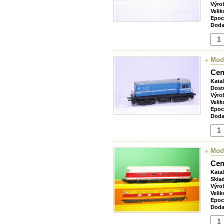
Výro
Velik
Epoc
Doda
Mod
Cen
Kata
Dost
Výro
Velik
Epoc
Doda
Mode
Cen
Kata
Skla
Výro
Velik
Epoc
Doda