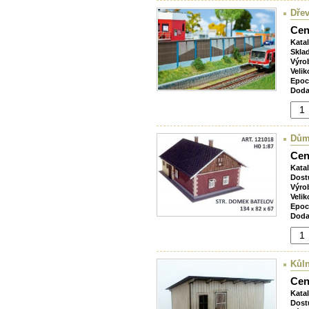
Dřev
Cen
Kata
Skla
Výro
Velik
Epoc
Doda
Dům
Cen
Kata
Dost
Výro
Velik
Epoc
Doda
Kůln
Cen
Kata
Dost