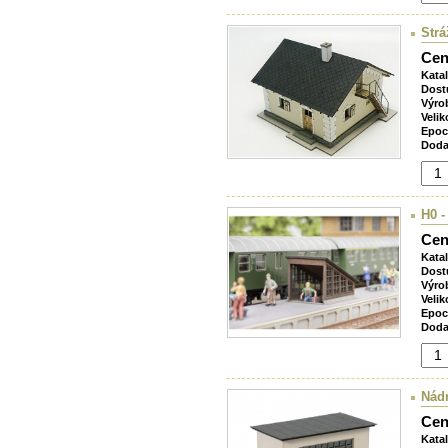
Strá
Cen
Kata
Dost
Výro
Velik
Epoc
Doda
H0 -
Cen
Kata
Dost
Výro
Velik
Epoc
Doda
Nádr
Cen
Kata