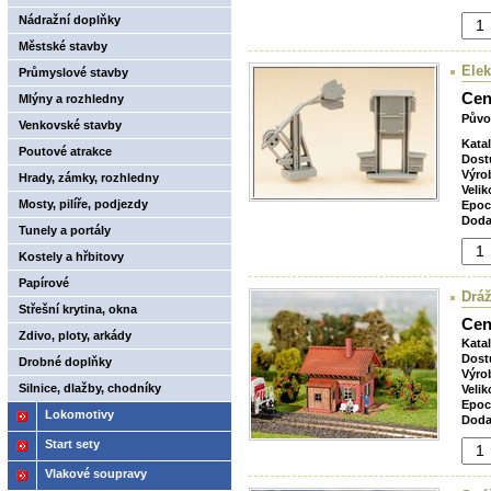
Nádražní doplňky
Městské stavby
Elek
Průmyslové stavby
Cen
Mlýny a rozhledny
Půvo
Venkovské stavby
Kata
Poutové atrakce
Dost
Výro
Hrady, zámky, rozhledny
Velik
Mosty, pilíře, podjezdy
Epoc
Doda
Tunely a portály
Kostely a hřbitovy
Papírové
Drá
Střešní krytina, okna
Cen
Zdivo, ploty, arkády
Kata
Dost
Drobné doplňky
Výro
Silnice, dlažby, chodníky
Velik
Epoc
Lokomotivy
Doda
Start sety
Vlakové soupravy