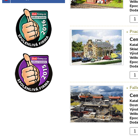
Velik
Epoc
Doda
Prac
Cen
Kata
Skla
Výro
Velik
Epoc
Doda
Fall
Cen
Kata
Dost
Výro
Velik
Epoc
Doda