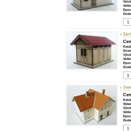
Výro
Velik
Epoc
Doda
Zách
Cen
Kata
Dost
Výro
Velik
Epoc
Doda
Stan
Cen
Kata
Skla
Výro
Velik
Epoc
Doda