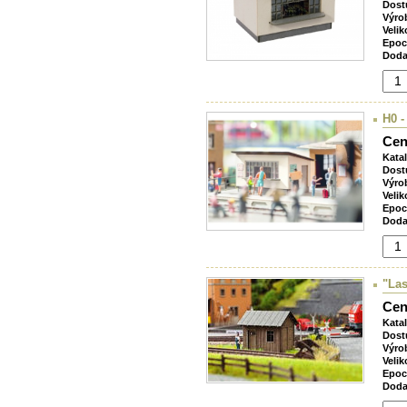
Dost
Výro
Velik
Epoc
Doda
H0 -
Cen
Kata
Dost
Výro
Velik
Epoc
Doda
"Las
Cen
Kata
Dost
Výro
Velik
Epoc
Doda