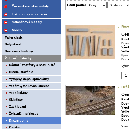
Řadit podle:
2021
Československé modely
ČSD,ČD
Lokomotivy se zvukem
Malosériové modely
Rozv
Stavby
Cen
Faller clasic
Kata
Dost
Sety staveb
Výro
Sestavené budovy
Velik
Epoc
Železniční stavby
Doda
Nádraží, zastávky a nástupiště
Výro
Hradla, stavědla
Výtopny, depa, správkárny
Vodárny, tankovací stanice
Drž
Vodní jeřáby
Cen
Kata
Skladiště
Dost
Zauhlování
Výro
Velik
Železniční přejezdy
Epoc
Doda
Drážní domy
Výrob
Ostatní