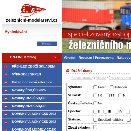
Železniční modelářství
zeleznicni-modelarstvi.cz
Vyhledávání
ON-LINE Katalog
Výrobci
Recenze
Provozovna
Nakupov
PŘEHLED ZBOŽÍ SKLADEM
Drážní domy
VÝPRODEJ SRPEN
Úvodní stránka
/
Stavby
/
Železniční stav
Bazar modelová železnice
Výrobce:
Faller
Auhagen
Novinky ČSD,ČD 2026
Velikost:
H0
TT
N
Novinky 2025 ČSD,ČD
Česká předloha:
Ne
Novinky 2024 ČSD,ČD
Epocha:
II
III
IV
NOVINKY VLÁČKY ČSD 2023
Statuse:
Speciální nabídka
NOVINKY VLÁČKY ČSD 2022
Zboží­ skladem
NOVINKOVÉ MODELY CZ,SK